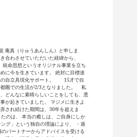
y 健創庵 龍 庵真（りゅうあんしん）と申しま
向き合わさせていただいた経緯から、
す。 統命思想というオリジナル事業を立ち
めに今を生きています。 絶対に目標達
感の自立具現化サポート。 15才で自
都圏での生活が2/3となりました。 私
く、どんなに素晴らしいことをしても、悪
事が起きていました。 マジメに生きよ
弄され続けた期間は、30年を超えま
たのは、 本当の癒しは、ご自身にしか
ング」という独自の理論により、 ・過
極のパートナーからアドバイスを受ける