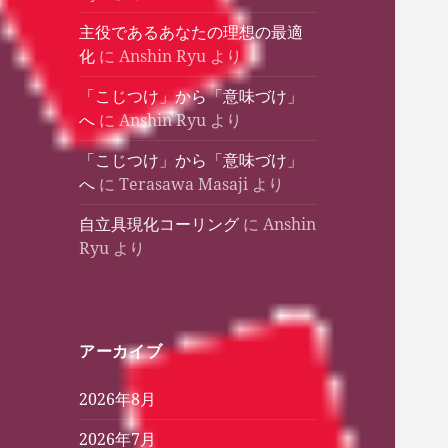
主役であるあなたの理想の最適
化
に
Anshin Ryu
より
「こじつけ」から「意味づけ」
へ
に
Anshin Ryu
より
「こじつけ」から「意味づけ」
へ
に
Terasawa Masaji
より
自立具現化コーリング
に
Anshin
Ryu
より
アーカイブ
2026年8月
2026年7月