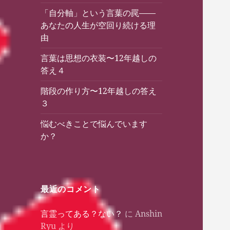
「自分軸」という言葉の罠——
あなたの人生が空回り続ける理
由
言葉は思想の衣装〜12年越しの
答え４
階段の作り方〜12年越しの答え
３
悩むべきことで悩んでいます
か？
最近のコメント
言霊ってある？ない？
に
Anshin
Ryu
より