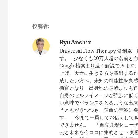
投稿者:
RyuAnshin
Universal Flow Therap
す。 少なくも20万人超の名前と
Google検索より速く解説できま
上げ、天命に生きる方を輩出するた
成したい方へ、未知の可能性を実
衛官となり、出身地の長崎よりも首
自身のセルフイメージが強烈に低
い意味でバランスをとるような出来
うともがきつつも、運命の荒波に翻
す。 今まで一貫してお伝えしてき
できません。 「自立具現化コーチ
去と未来を今ココに集約させ ・究