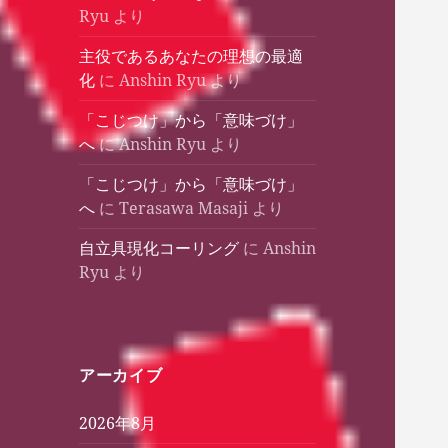
Ryu
より
主役であるあなたの理想の最適
化
に
Anshin Ryu
より
「こじつけ」から「意味づけ」
へ
に
Anshin Ryu
より
「こじつけ」から「意味づけ」
へ
に
Terasawa Masaji
より
自立具現化コーリング
に
Anshin
Ryu
より
アーカイブ
2026年8月