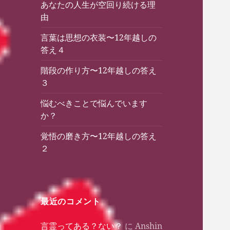
あなたの人生が空回り続ける理
由
言葉は思想の衣装〜12年越しの
答え４
階段の作り方〜12年越しの答え
３
悩むべきことで悩んでいます
か？
覚悟の磨き方〜12年越しの答え
２
最近のコメント
言霊ってある？ない？
に
Anshin