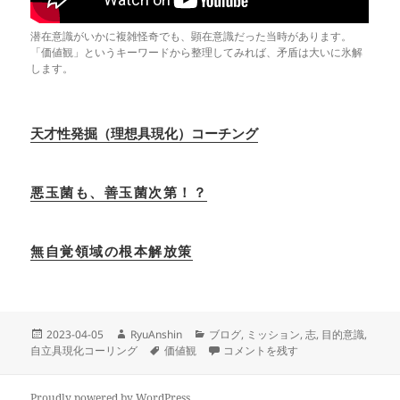
潜在意識がいかに複雑怪奇でも、顕在意識だった当時があります。
「価値観」というキーワードから整理してみれば、矛盾は大いに氷解
します。
天才性発掘（理想具現化）コーチング
悪玉菌も、善玉菌次第！？
無自覚領域の根本解放策
投
作
カ
2023-04-05
RyuAnshin
ブログ
,
ミッション
,
志
,
目的意識
,
稿
成
タ
テ
遺伝子の配列を変える秘訣 に
自立具現化コーリング
価値観
コメントを残す
日:
者
グ
ゴ
リ
ー
Proudly powered by WordPress