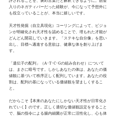
評されることを、褒め言葉だと解釈できるように。筋金
入りのネガティバーだった経験が、今になって予想外に
も役立っていることが、本当に嬉しいです。
天才性発掘（自立具現化）コーリングによって、ビジョ
ンが明確化され天才性を認めることで、埋もれた才能が
どんどん開花していきます。「ステキな自分像」を思い
出し、目標へ邁進する意欲は、健康な体を創り上げま
す。
「遺伝子の配列」（A･T･C･Gの組み合わせ）について
は、まさに暗号です。しかしあなたの体は、あなたの価
値観に基づいて秩序正しく配列しています。あなたの役
割は、配列の基になっている価値観を望ましくするこ
と。
だからこそ【本来のあなたにしかない天才性が日常化さ
れていく】のです。正しく適切な価値観設定をすること
で、脳の指令による腸内細菌が正常に活性化し、心も体