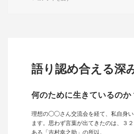
日:
者
ゴ
リ
ー
語り認め合える深
何のために生きているのか
理想の◯◯さん交流会を経て、私自身い
ます。思わず言葉が出てきたのは、３２
ある「吉村幸之助」の所以。