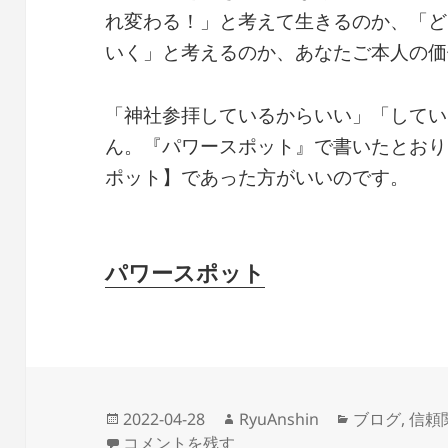
れ変わる！」と考えて生きるのか、「ど
いく」と考えるのか、あなたご本人の価
「神社参拝しているからいい」「してい
ん。『パワースポット』で書いたとおり
ポット】であった方がいいのです。
パワースポット
投
作
カ
2022-04-28
RyuAnshin
ブログ
,
信頼
稿
生まれ変わる覚悟 に
成
テ
コメントを残す