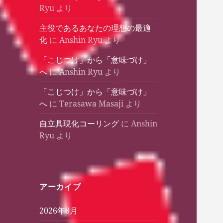
Ryu
より
主役であるあなたの理想の最適
化
に
Anshin Ryu
より
「こじつけ」から「意味づけ」
へ
に
Anshin Ryu
より
「こじつけ」から「意味づけ」
へ
に
Terasawa Masaji
より
自立具現化コーリング
に
Anshin
Ryu
より
アーカイブ
2026年8月