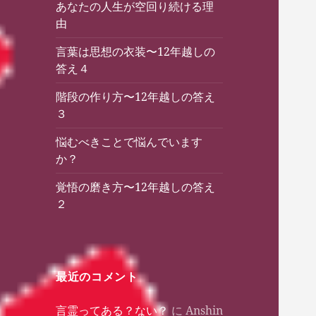
あなたの人生が空回り続ける理
由
言葉は思想の衣装〜12年越しの
答え４
階段の作り方〜12年越しの答え
３
悩むべきことで悩んでいます
か？
覚悟の磨き方〜12年越しの答え
２
最近のコメント
言霊ってある？ない？
に
Anshin