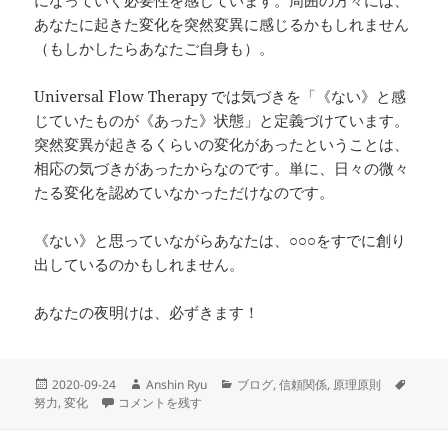
になっていく必要性を感じています。周囲の方々には、
あなたに起きた変化を突然変異に感じるかもしれません
（もしかしたらあなたご自身も）。
Universal Flow Therapy では気づきを「《ない》と感
じていたものが《あった》状態」と定義づけています。
突然変異が起きるくらいの変化があったということは、
相応の気づきがあったからなのです。単に、日々の微々
たる変化を認めていなかっただけなのです。
《ない》と思っていながらあなたは、○○○をすでに創り
出しているのかもしれません。
あなたの夜明けは、必ずきます！
投
作
カ
タ
2020-09-24
Anshin Ryu
ブログ
,
信頼関係
,
原理原則
稿
突然変異＝積み重ねてきた努力の結果 に
成
テ
グ
努力
,
変化
コメントを残す
日:
者
ゴ
リ