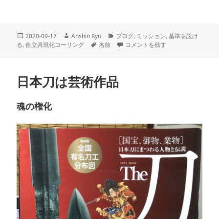
投
作
カ
2020-09-17
Anshin Ryu
ブログ
,
ミッション
,
基準を設け
稿
成
タ
テ
名前の起源 に
る
,
自立具現化コーリング
名前
コメントを残す
日:
者
グ
ゴ
リ
ー
日本刀は芸術作品
魂の権化