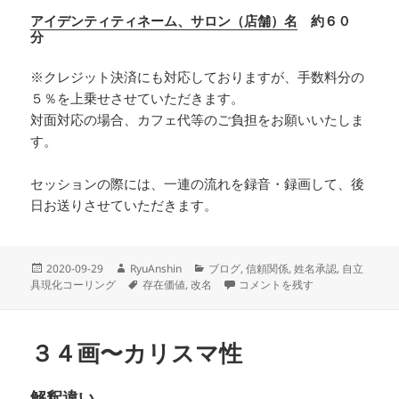
アイデンティティネーム、サロン（店舗）名
約６０
分
※クレジット決済にも対応しておりますが、手数料分の
５％を上乗せさせていただきます。
対面対応の場合、カフェ代等のご負担をお願いいたしま
す。
セッションの際には、一連の流れを録音・録画して、後
日お送りさせていただきます。
投
作
カ
2020-09-29
RyuAnshin
ブログ
,
信頼関係
,
姓名承認
,
自立
稿
成
タ
テ
あなたにお名前がある理由 に
具現化コーリング
存在価値
,
改名
コメントを残す
日:
者
グ
ゴ
リ
ー
３４画〜カリスマ性
解釈違い