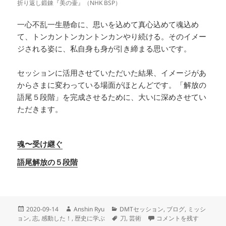
折り返し鍛錬『美の壷』（NHK BSP）
一心不乱一生懸命に、思いを込めて真心込めて魂込め
て、トンカントンカントンカンやり続ける。そのイメー
ジされる姿に、私自身も身が引き締まる思いです。
セッションに活用させていただいた結果、イメージがあ
からさまに変わっている場面がほとんどです。「解放の
語尾５段階」を完成させるために、大いに深めさせてい
ただきます。
魂〜受け継ぐ
語尾解放の５段階
投
作
カ
2020-09-14
Anshin Ryu
DMTセッション
,
ブログ
,
ミッシ
稿
成
テ
タ
日本刀は芸術作品 に
ョン
,
志
,
感動した！
,
歴史に学ぶ
刀
,
芸術
コメントを残す