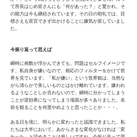
て所長はじめ皆さんにも「何があった？」と驚かれ、そ
の能力は今も継続されています。その日の朝礼では、目
標さえも宣言できず出かけることに嫌気が差していまし
た。
今振り返って思えば
瞬時に画数が浮かんできても、問題はセルフイメージで
す。私自身が嫌いなので、相応のフィルターをかけて世
界を見ています。「私が嫌い」という世界観は、当然な
がら清らかで美しいものとはかけ離れています。嫌われ
るようなことしか言わないので、瞬時に分かってしまう
ことが逆効果になってしまう場面が多々ありました。名
前を観ることを何度やめようと思ったことか・・・。
ある日を境に、明らかに変わったと認識できました。私
たちは大半において、あからさまな変化がなければ「変
わった」と認めることは厳しいですね。今振り返って思