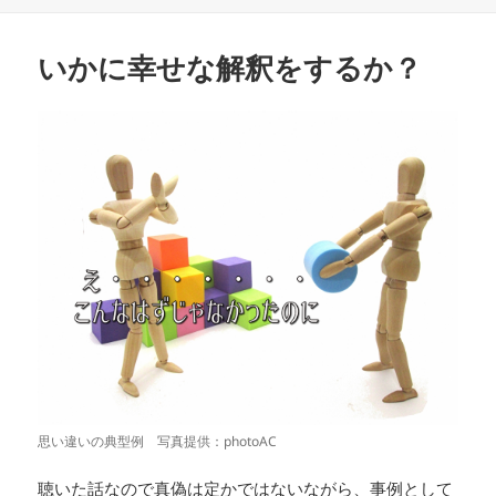
日:
者
ゴ
グ
リ
ー
いかに幸せな解釈をするか？
思い違いの典型例 写真提供：photoAC
聴いた話なので真偽は定かではないながら、事例として