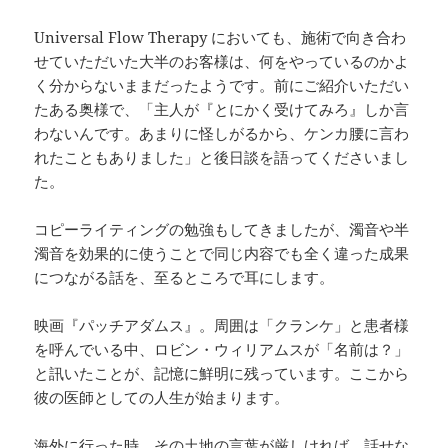
Universal Flow Therapy においても、施術で向き合わ
せていただいた大半のお客様は、何をやっているのかよ
く分からないままだったようです。前にご紹介いただい
たある奥様で、「主人が『とにかく受けてみろ』しか言
わないんです。あまりに怪しがるから、ケンカ腰に言わ
れたこともありました」と後日談を語ってくださいまし
た。
コピーライティングの勉強もしてきましたが、濁音や半
濁音を効果的に使うことで同じ内容でも全く違った成果
につながる話を、至るところで耳にします。
映画『パッチアダムス』。周囲は「クランケ」と患者様
を呼んでいる中、ロビン・ウィリアムスが「名前は？」
と訊いたことが、記憶に鮮明に残っています。ここから
彼の医師としての人生が始まります。
海外に行った時、その土地の言葉が厳しければ、話せな