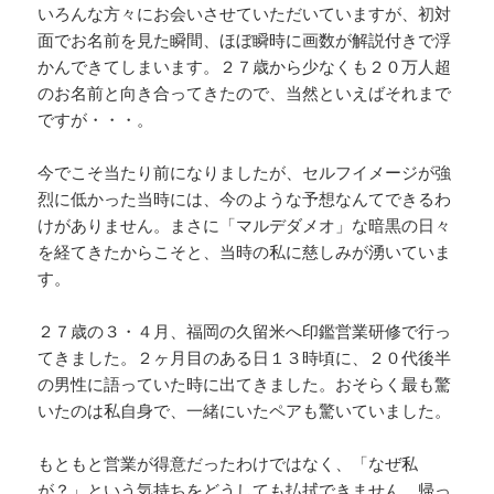
いろんな方々にお会いさせていただいていますが、初対
面でお名前を見た瞬間、ほぼ瞬時に画数が解説付きで浮
かんできてしまいます。２７歳から少なくも２０万人超
のお名前と向き合ってきたので、当然といえばそれまで
ですが・・・。
今でこそ当たり前になりましたが、セルフイメージが強
烈に低かった当時には、今のような予想なんてできるわ
けがありません。まさに「マルデダメオ」な暗黒の日々
を経てきたからこそと、当時の私に慈しみが湧いていま
す。
２７歳の３・４月、福岡の久留米へ印鑑営業研修で行っ
てきました。２ヶ月目のある日１３時頃に、２０代後半
の男性に語っていた時に出てきました。おそらく最も驚
いたのは私自身で、一緒にいたペアも驚いていました。
もともと営業が得意だったわけではなく、「なぜ私
が？」という気持ちをどうしても払拭できません。帰っ