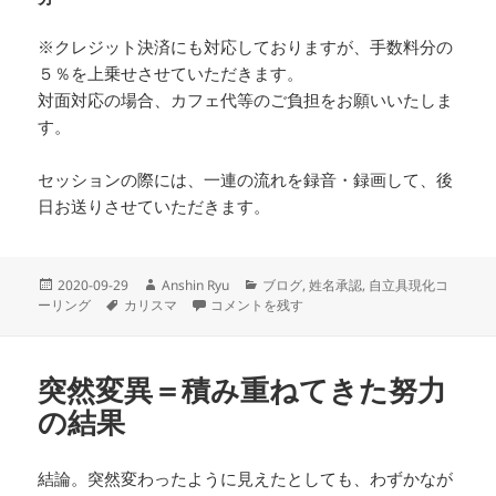
※クレジット決済にも対応しておりますが、手数料分の
５％を上乗せさせていただきます。
対面対応の場合、カフェ代等のご負担をお願いいたしま
す。
セッションの際には、一連の流れを録音・録画して、後
日お送りさせていただきます。
投
作
カ
2020-09-29
Anshin Ryu
ブログ
,
姓名承認
,
自立具現化コ
稿
タ
成
３４画〜カリスマ性 に
テ
ーリング
カリスマ
コメントを残す
日:
グ
者
ゴ
リ
ー
突然変異＝積み重ねてきた努力
の結果
結論。突然変わったように見えたとしても、わずかなが