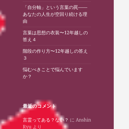
「自分軸」という言葉の罠——
あなたの人生が空回り続ける理
由
言葉は思想の衣装〜12年越しの
答え４
階段の作り方〜12年越しの答え
３
悩むべきことで悩んでいます
か？
最近のコメント
言霊ってある？ない？
に
Anshin
Ryu
より