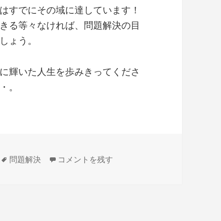
はすでにその域に達しています！
きる等々なければ、問題解決の目
しょう。
に輝いた人生を歩みきってくださ
・。
タ
喘息の再発と潜在的疾患 に
問題解決
コメントを残す
グ