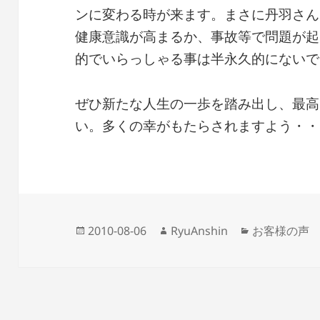
ンに変わる時が来ます。まさに丹羽さん
健康意識が高まるか、事故等で問題が起
的でいらっしゃる事は半永久的にないで
ぜひ新たな人生の一歩を踏み出し、最高
い。多くの幸がもたらされますよう・・
投
作
カ
2010-08-06
RyuAnshin
お客様の声
稿
成
テ
日:
者
ゴ
リ
ー