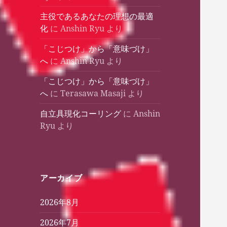
主役であるあなたの理想の最適
化
に
Anshin Ryu
より
「こじつけ」から「意味づけ」
へ
に
Anshin Ryu
より
「こじつけ」から「意味づけ」
へ
に
Terasawa Masaji
より
自立具現化コーリング
に
Anshin
Ryu
より
アーカイブ
2026年8月
2026年7月