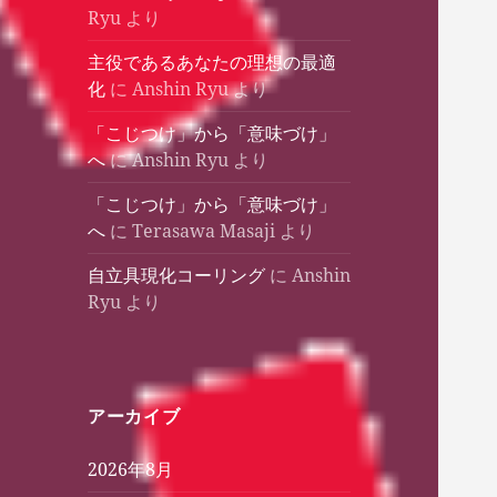
Ryu
より
主役であるあなたの理想の最適
化
に
Anshin Ryu
より
「こじつけ」から「意味づけ」
へ
に
Anshin Ryu
より
「こじつけ」から「意味づけ」
へ
に
Terasawa Masaji
より
自立具現化コーリング
に
Anshin
Ryu
より
アーカイブ
2026年8月