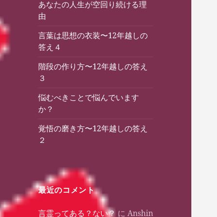
あなたの人生が空回り続ける理
由
言葉は思想の衣装〜12年越しの
答え４
階段の作り方〜12年越しの答え
３
悩むべきことで悩んでいます
か？
覚悟の磨き方〜12年越しの答え
２
最近のコメント
言霊ってある？ない？
に
Anshin