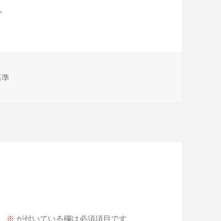
タ
基準
グ
。
※
が付いている欄は必須項目です