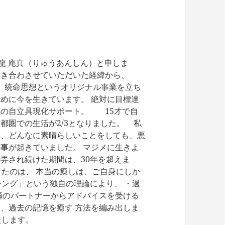
y 健創庵 龍 庵真（りゅうあんしん）と申しま
向き合わさせていただいた経緯から、
す。 統命思想というオリジナル事業を立ち
めに今を生きています。 絶対に目標達
感の自立具現化サポート。 15才で自
都圏での生活が2/3となりました。 私
く、どんなに素晴らしいことをしても、悪
事が起きていました。 マジメに生きよ
弄され続けた期間は、30年を超えま
たのは、 本当の癒しは、ご自身にしか
ング」という独自の理論により、 ・過
極のパートナーからアドバイスを受ける
、過去の記憶を癒す 方法を編み出しま
たします。