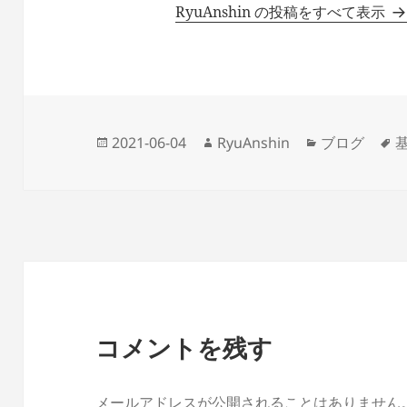
RyuAnshin の投稿をすべて表示
投
作
カ
2021-06-04
RyuAnshin
ブログ
稿
成
テ
日:
者
ゴ
リ
ー
コメントを残す
メールアドレスが公開されることはありません