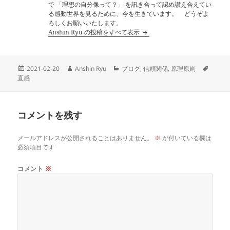
で 「理想の自分像って？」 を訊き合って認め讃え合えてい
る感動世界を見るために、今を生きています。 どうぞよ
ろしくお願いいたします。
Anshin Ryu の投稿をすべて表示
投
作
カ
タ
2021-02-20
Anshin Ryu
ブログ
,
信頼関係
,
原理原則
稿
成
テ
グ
直感
日:
者
ゴ
リ
ー
コメントを残す
メールアドレスが公開されることはありません。
※
が付いている欄は
必須項目です
コメント
※