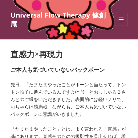
Universal Flow Therapy 健創
庵
メニュ
ーとウ
ィジェ
ット
直感力×再現力
ご本人も気づいていないバックボーン
先日、「たまたまやったことがボーンと当たって、トン
トン拍子に進んでいるんですよ(^ ^)」とおっしゃるＢさ
んとのご縁をいただきました。表面的には軽いノリで、
おちゃらけ感満載。ながらも、ご本人も気づいていない
バックボーンに意識がいきました。
「たまたまやったこと」とは、よく言われる「直感」が
基にあります。直感そのものの規則性を見出せれば、誰