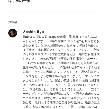
はじめの一歩
投稿者:
Anshin Ryu
Universal Flow Therapy 健創庵 龍 庵真（りゅうあんし
ん）と申します。 20年で確実に20万人超のお名前と向き
合わさせていただいた経緯から、生き方より理想を創り出
す「社名・姓名承認マイスター」を広げています。 究極
のセルフマネジメントで自立成長を応援。 絶対に目標達成
したい方へ、未知の可能性を実感の理想具現化サポート。
15才で自衛官となり、出身地の長崎よりも首都圏での
生活が2/3となりました。 私自身のセルフイメージが強烈
に低く、どんなに素晴らしいことをしても、悪い意味でバ
ランスをとるような出来事が起きていました。 マジメに生
きようともがきつつも、運命の荒波に翻弄され続けた期間
は、40年を超えます。 今まで一貫してお伝えしてきたの
は、 本当の癒しは、ご自身にしかできません。 「立名コ
ーチング」という独自の理論により、 ・過去と未来を今コ
コに集約させ ・理想とする未来のご自身からアドバイスを
受ける ・理想とする未来のご自身を発信源に、過去の記憶
を癒す 方法を編み出しました。 世界中にiPhoneレベル