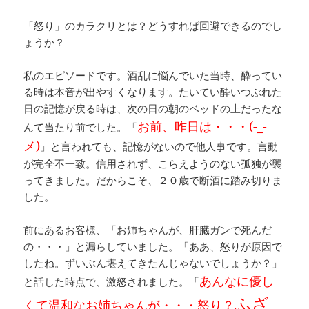
「怒り」のカラクリとは？どうすれば回避できるのでし
ょうか？
私のエピソードです。酒乱に悩んでいた当時、酔ってい
る時は本音が出やすくなります。たいてい酔いつぶれた
日の記憶が戻る時は、次の日の朝のベッドの上だったな
お前、昨日は・・・(-_-
んて当たり前でした。「
メ)
」と言われても、記憶がないので他人事です。言動
が完全不一致。信用されず、こらえようのない孤独が襲
ってきました。だからこそ、２０歳で断酒に踏み切りま
した。
前にあるお客様、「お姉ちゃんが、肝臓ガンで死んだ
の・・・」と漏らしていました。「ああ、怒りが原因で
したね。ずいぶん堪えてきたんじゃないでしょうか？」
あんなに優し
と話した時点で、激怒されました。「
ふざ
くて温和なお姉ちゃんが・・・怒り？