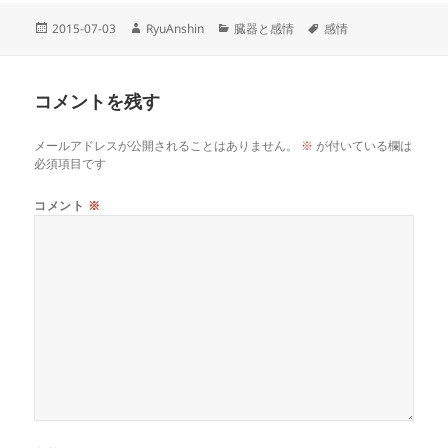
投
作
カ
タ
2015-07-03
RyuAnshin
臓器と感情
感情
稿
成
テ
グ
日:
者
ゴ
リ
コメントを残す
ー
メールアドレスが公開されることはありません。
※
が付いている欄は
必須項目です
コメント
※