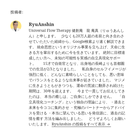
投稿者:
RyuAnshin
Universal Flow Therapy 健創庵 龍 庵真（りゅうあんし
ん）と申します。 少なくも20万人超の名前と向き合わさ
せていただいた経緯から、Google検索より速く解説できま
す。 統命思想というオリジナル事業を立ち上げ、天命に生
きる方を輩出するために今を生きています。 絶対に目標達
成したい方へ、未知の可能性を実感の自立具現化サポー
ト。 15才で自衛官となり、出身地の長崎よりも首都圏
での生活が2/3となりました。 私自身のセルフイメージが
強烈に低く、どんなに素晴らしいことをしても、悪い意味
でバランスをとるような出来事が起きていました。 マジメ
に生きようともがきつつも、運命の荒波に翻弄され続けた
期間は、30年を超えます。 今まで一貫してお伝えしてき
たのは、 本当の癒しは、ご自身にしかできません。 「自
立具現化コーチング」という独自の理論により、 ・過去と
未来を今ココに集約させ ・究極のパートナーからアドバイ
スを受ける ・本当に望んでいる思いを発信源に、過去の記
憶を癒す 方法を編み出しました。 どうぞよろしくお願い
いたします。
RyuAnshin の投稿をすべて表示