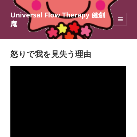
Universal Flow Therapy 健創
庵
メニュ
ーとウ
ィジェ
ット
怒りで我を見失う理由