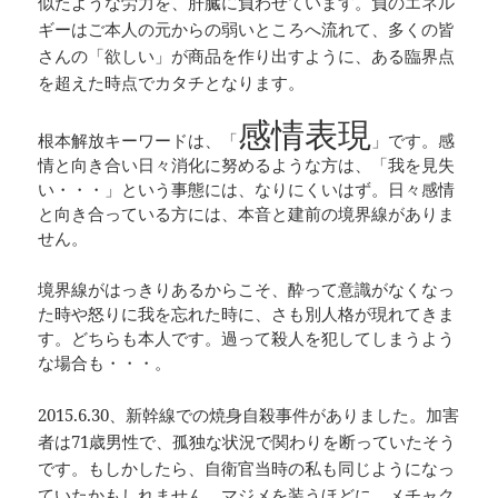
似たような労力を、肝臓に負わせています。負のエネル
ギーはご本人の元からの弱いところへ流れて、多くの皆
さんの「欲しい」が商品を作り出すように、ある臨界点
を超えた時点でカタチとなります。
感情表現
根本解放キーワードは、「
」です。感
情と向き合い日々消化に努めるような方は、「我を見失
い・・・」という事態には、なりにくいはず。日々感情
と向き合っている方には、本音と建前の境界線がありま
せん。
境界線がはっきりあるからこそ、酔って意識がなくなっ
た時や怒りに我を忘れた時に、さも別人格が現れてきま
す。どちらも本人です。過って殺人を犯してしまうよう
な場合も・・・。
2015.6.30、新幹線での焼身自殺事件がありました。加害
者は71歳男性で、孤独な状況で関わりを断っていたそう
です。もしかしたら、自衛官当時の私も同じようになっ
ていたかもしれません。
マジメを装うほどに、メチャク