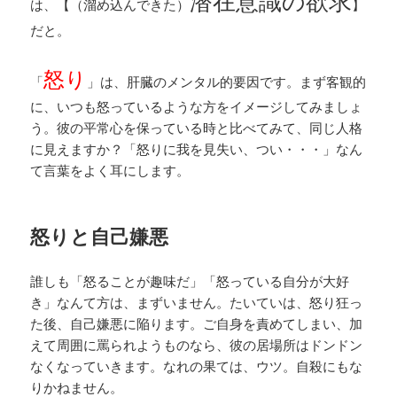
潜在意識の欲求
は、【（溜め込んできた）
】
だと。
怒り
「
」は、肝臓のメンタル的要因です。まず客観的
に、いつも怒っているような方をイメージしてみましょ
う。彼の平常心を保っている時と比べてみて、同じ人格
に見えますか？「怒りに我を見失い、つい・・・」なん
て言葉をよく耳にします。
怒りと自己嫌悪
誰しも「怒ることが趣味だ」「怒っている自分が大好
き」なんて方は、まずいません。たいていは、怒り狂っ
た後、自己嫌悪に陥ります。ご自身を責めてしまい、加
えて周囲に罵られようものなら、彼の居場所はドンドン
なくなっていきます。なれの果ては、ウツ。自殺にもな
りかねません。