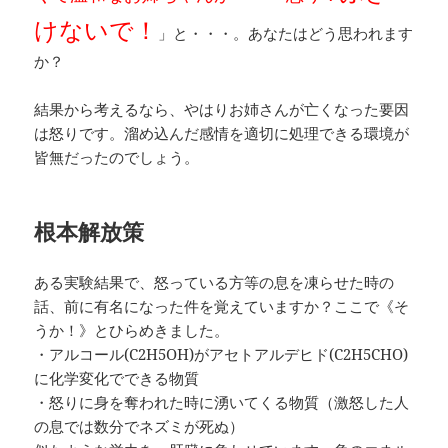
けないで！
」と・・・。あなたはどう思われます
か？
結果から考えるなら、やはりお姉さんが亡くなった要因
は怒りです。溜め込んだ感情を適切に処理できる環境が
皆無だったのでしょう。
根本解放策
ある実験結果で、怒っている方等の息を凍らせた時の
話、前に有名になった件を覚えていますか？ここで《そ
うか！》とひらめきました。
・アルコール(C2H5OH)がアセトアルデヒド(C2H5CHO)
に化学変化でできる物質
・怒りに身を奪われた時に湧いてくる物質（激怒した人
の息では数分でネズミが死ぬ）