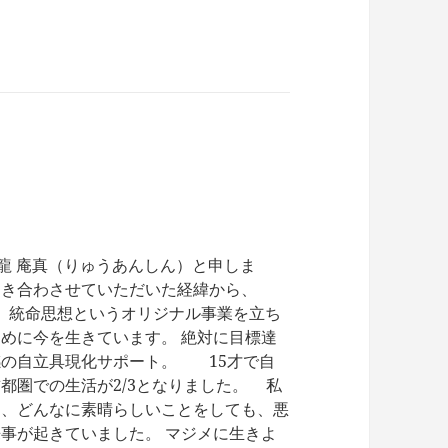
y 健創庵 龍 庵真（りゅうあんしん）と申しま
向き合わさせていただいた経緯から、
す。 統命思想というオリジナル事業を立ち
めに今を生きています。 絶対に目標達
感の自立具現化サポート。 15才で自
都圏での生活が2/3となりました。 私
く、どんなに素晴らしいことをしても、悪
事が起きていました。 マジメに生きよ