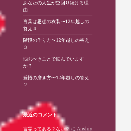
あなたの人生が空回り続ける理
由
言葉は思想の衣装〜12年越しの
答え４
階段の作り方〜12年越しの答え
３
悩むべきことで悩んでいます
か？
覚悟の磨き方〜12年越しの答え
２
最近のコメント
言霊ってある？ない？
に
Anshin