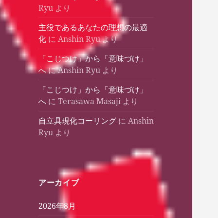
Ryu
より
主役であるあなたの理想の最適
化
に
Anshin Ryu
より
「こじつけ」から「意味づけ」
へ
に
Anshin Ryu
より
「こじつけ」から「意味づけ」
へ
に
Terasawa Masaji
より
自立具現化コーリング
に
Anshin
Ryu
より
アーカイブ
2026年8月