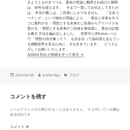
きようともがきつつも、運命の荒波に翻弄され続けた期間
は、40年を超えます。 今まで一貫してお伝えしてきたの
は、 本当の癒しは、ご自身にしかできません。 「立名コ
ーチング」という独自の理論により、 ・過去と未来を今コ
コに集約させ ・理想とする未来のご自身からアドバイスを
受ける ・理想とする未来のご自身を発信源に、過去の記憶
を癒す 方法を編み出しました。 世界中にiPhoneレベル
で 「理想の自分像って？」 を訊き合って認め讃え合えてい
る感動世界を見るために、今を生きています。 どうぞよ
ろしくお願いいたします。
Anshin Ryu の投稿をすべて表示
投
作
カ
2024-06-08
Anshin Ryu
ブログ
稿
成
テ
日:
者
ゴ
リ
コメントを残す
ー
メールアドレスが公開されることはありません。
※
が付いている欄は
必須項目です
コメント
※