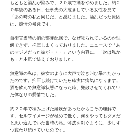
もともと酒乱が悩みで、２０歳で酒をやめました。約２
０年後のある日、仕事先の大泣きしている女性を見て
「あの時の私と同じだ」と感じました。酒乱だった原因
は、感情の暴発です。
自衛官当時の初の部隊配属で、なぜ叱られているのか理
解できず、抑圧しまくっておりました。ニュースで「あ
のマジメだった彼が・・・」という内容に、「次は私か
も」と本気で怯えておりました。
無意識の私は、彼女のように大声で泣き叫び暴れたかっ
たのです。抑圧し続けていたら確実に病気になります。
酒を飲んで無意識状態になった時、発散させてくれてい
た体なりの愛情でした。
約２０年で積み上げた経験があったからこその理解で
す。セルフイメージが極めて低く、何をやってもダメだ
と思い込んでいた当時の私。薄皮を剥ぐように、少しず
つ変わり続けていたのです。