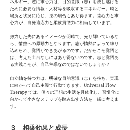
ネルギー。逆に求心力は、目的意識（志）を成し遂げる
ために必要な情報・人材等を吸収するエネルギー。時と
場所と状況に応じ、逆の場合もあり得ます。遠心力と求
心力が、自発適応力と柔軟貫徹力に相当しています。
努力した先にあるイメージが明確で、光り輝いているな
ら、情熱への原動力となります。志が情熱によって練り
込められ、覚悟ができあがるのです。だからこそ覚悟と
は、考えた土台なしにはあり得ないのです。志と覚悟あ
る実践こそが、自己主導なのではないでしょうか？
自立軸を持つ方は、明確な目的意識（志）を持ち、実現
に向かって自己主導で行動できます。Universal Flow
Therapy では、個々の理想の生活を具体化し、習慣化に
向かって小さなステップを踏み出す方法を一緒に考えま
す。
３ 相乗効果と成長