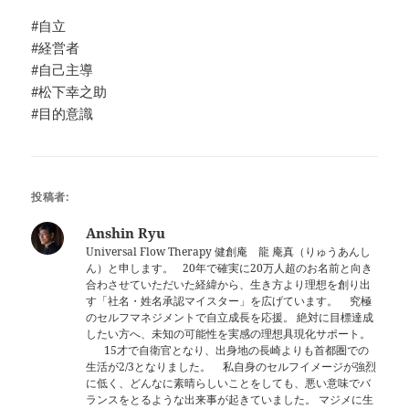
#自立
#経営者
#自己主導
#松下幸之助
#目的意識
投稿者:
Anshin Ryu
Universal Flow Therapy 健創庵 龍 庵真（りゅうあんし
ん）と申します。 20年で確実に20万人超のお名前と向き
合わさせていただいた経緯から、生き方より理想を創り出
す「社名・姓名承認マイスター」を広げています。 究極
のセルフマネジメントで自立成長を応援。 絶対に目標達成
したい方へ、未知の可能性を実感の理想具現化サポート。
15才で自衛官となり、出身地の長崎よりも首都圏での
生活が2/3となりました。 私自身のセルフイメージが強烈
に低く、どんなに素晴らしいことをしても、悪い意味でバ
ランスをとるような出来事が起きていました。 マジメに生