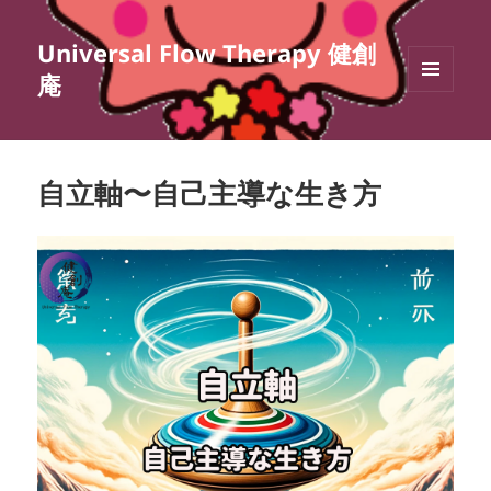
Universal Flow Therapy 健創
庵
メニュ
ーとウ
ィジェ
ット
自立軸〜自己主導な生き方