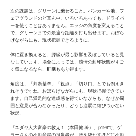
次の課題は、グリーンに乗せること。バンカーや池、フ
ェアグランドのど真ん中。いろいろあっても、ドライバ
ーを使うことはありません。エッジの角度を変えること
で、グリーンまでの最適な距離を打ち出せます。おぼら
げながらにも、現状把握できるように。
体に置き換えると、膵臓が最も影響を及ぼしていると見
なしています。場合によっては、感情の封印状態がすご
く気になるなら、肝臓もあり得ます。
角度は、「判断基準」「視点」「切り口」とでも例えき
れそうですね。おぼらげながらにも、現状把握できてい
ます。自己満足的な達成感を得ていながらも、なぜか周
囲と意見が合わなかったり、どうも進展に結びつかない
状況。
『ユダヤ人大富豪の教え１（本田健 著）』p198で、ゲ
ラーさんの不動産屋の担当者が、腰を抜かすほどに不動