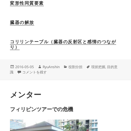
変形性同質要素
臓器の解放
コリリンテーブル（臓器の反射区と感情のつなが
り）
投
作
カ
タ
2016-05-05
RyuAnshin
役割分担
現状把握
,
目的意
稿
ピント合わせは簡単 に
成
テ
グ
識
コメントを残す
日:
者
ゴ
リ
ー
メンター
フィリピンツアーでの危機