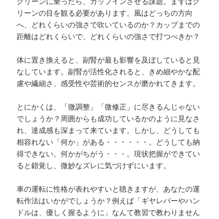
グリーンに乗ったら、カップインさせる課題。まずはグ
リーンの目を観る必要があります。風はどっちの方向
へ、どれくらいの強さで吹いているのか？カップまでの
距離はどれくらいで、どれくらいの強さで打つべきか？
体に置き換えると、副腎が最も影響を及ぼしていると見
なしています。副腎が活性化されると、きめ細やかな配
慮や繊細さ、感受性や芸術的センスが磨かれてきます。
とにかくは、「微調整」「微修正」に尽きるんじゃない
でしょうか？周囲からも成功しているかのように見なさ
れ、達成感も深まって来ています。しかし、どうしても
相容れない「何か」がある・・・・・・。どうしても納
得できない。何かがちがう・・・。現状把握ができてい
ると錯覚し、微妙なズレに気づけずにいます。
車の運転に性格が表れやすいと聴きますが、あなたの運
転作法はいかがでしょうか？例えば「ギヤレバーやハン
ドルは、優しく握るように」なんて教習で教わりません