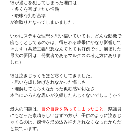
彼が過ちを犯してしまった理由は、
・多くを喜ばせたい情熱
・曖昧な判断基準
が命取りとなってしまいました。
いかにステキな理想を思い描いていても、どんな動機で
臨もうとしてるのかは、得られる成果にかなり影響して
きます（共産主義思想なんてとても好例です。崩壊した
最大の要因は、発案者であるマルクスの考え方にありま
した）。
彼は泣きじゃくるほど尽くしてきました。
・思いを成し遂げきれなかった悔しさ
・理解してもらえなかった孤独感や切なさ
本当にいろんな思いが交錯したんじゃないでしょうか？
最大の問題は、
自分自身を偽ってしまったこと
。県議員
にもなった素晴らしいはずの方が、子供のように泣きじ
ゃくるのは、感情を溜め込み抑えきれなくなったからだ
と観ています。