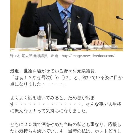
野々村 竜太郎 元県議員 出典：http://image.news.livedoor.com/
最近、世論を騒がせている野々村元県議員。
「はぁ！？なぜ号泣(゜o゜)？」と、泣いている姿に目が
点になりました・・・・・。
よくよく話を聴いてみると、ため息が出ま
す・・・・・・・・・・・・・・・。そんな事で人生棒
に振んなょ！って気持ちになりました。
ともに２０歳で酒をやめた当時の私とも重なり、応援し
たい気持ちも湧いています。当時の私は、ホントどうし