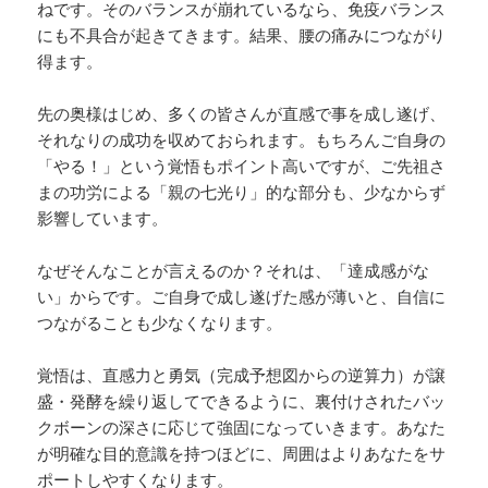
ねです。そのバランスが崩れているなら、免疫バランス
にも不具合が起きてきます。結果、腰の痛みにつながり
得ます。
先の奥様はじめ、多くの皆さんが直感で事を成し遂げ、
それなりの成功を収めておられます。もちろんご自身の
「やる！」という覚悟もポイント高いですが、ご先祖さ
まの功労による「親の七光り」的な部分も、少なからず
影響しています。
なぜそんなことが言えるのか？それは、「達成感がな
い」からです。ご自身で成し遂げた感が薄いと、自信に
つながることも少なくなります。
覚悟は、直感力と勇気（完成予想図からの逆算力）が譲
盛・発酵を繰り返してできるように、裏付けされたバッ
クボーンの深さに応じて強固になっていきます。あなた
が明確な目的意識を持つほどに、周囲はよりあなたをサ
ポートしやすくなります。