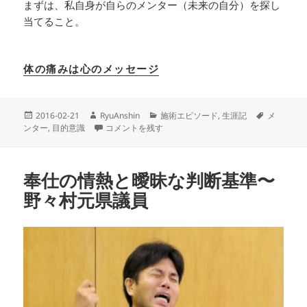
まずは、私自身が自らのメンター（未来の自分）を探し
当てること。
体の痛みは心のメッセージ
投
作
カ
タ
2016-02-21
RyuAnshin
施術エピソード
,
生涯記
メ
稿
成
メンター に
テ
グ
ンター
,
目的意識
コメントを残す
日:
者
ゴ
リ
ー
奉仕の情熱と曖昧な判断基準〜
野々村元県議員