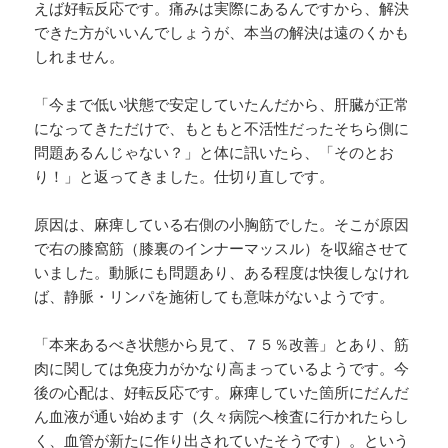
えば好転反応です。痛みは実際にあるんですから、解決
できた方がいいんでしょうが、本当の解決は遠のくかも
しれません。
「今まで低い状態で安定していたんだから、肝臓が正常
になってきただけで、もともと不活性だったそちら側に
問題あるんじゃない？」と体に訊いたら、「そのとお
り！」と返ってきました。仕切り直しです。
原因は、麻痺している右側の小胸筋でした。そこが原因
で右の膝窩筋（膝裏のインナーマッスル）を収縮させて
いました。動脈にも問題あり、ある程度は快復しなけれ
ば、静脈・リンパを施術しても意味がないようです。
「本来あるべき状態から見て、７５％改善」とあり、筋
肉に関しては免疫力がかなり高まっているようです。今
後の心配は、好転反応です。麻痺していた箇所にだんだ
ん血液が通い始めます（久々病院へ検査に行かれたらし
く、血管が新たに作り出されていたそうです）。という