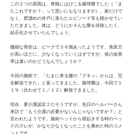
この２つの原因は、脊髄にはびこる腸球菌でした（「ま
たこれですか？」って思いにもなりますが）。廁だけで
なく、肥溜めの井戸に落ちたエピソード等も聴かせてい
ただきました。体は、どうにかそんな菌を排除したく、
結石化させていたんでしょう。
微細な骨折は、ピークで３６個あったようです。免疫力
が高いほどに、少なくなっていくはずですが、彼の改善
率は速いのかどうなんでしょうか？
今回の施術で、「たまに来る腰の『グキッ』からは、完
全解放できた」と返ってきました。腸球菌は、今回で１
１％（合わせて１／１２）解放できました。
現在、要介護認定２だそうですが、先日のヘルパーさん
来訪で「もう介護の必要がないんじゃないですか？」と
言われたようです。施術ベッドから寝起きする時のベッ
ドのズレが、かなり少なくなったことを褒めた時のコメ
ントです。