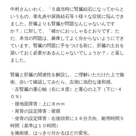
中村さんいわく、「５歳当時に腎臓結石になってからと
いうもの、睾丸炎や尿路結石等々様々な症状に悩んでき
ました。肝臓よりも腎臓が問題なんじゃないんです
か？」に対して、「確かにおっしゃるとおりです。た
だ、本当の問題は、麻痺してよく分からないようにでき
ています。腎臓の問題に手をつける前に、肝臓の土台を
築いておく必要があるんじゃないでしょうか？」と返し
ました。
腎臓と肝臓の関連性を解説し、ご理解いただけた上で施
術。歩いて確認してみたら、左側に強烈な違和感。
・左腎臓の重心軸（右に８度）と重心の上下（下に−４
０％）
・接地面障害：上に８ｍｍ
・尾骨の設定障害：硬膜
・坐骨の設定障害：右後頭骨に１６分方向、耐用時間５
時間（基準は１０時間）
を施術後、はっきり分かるほどの変化。