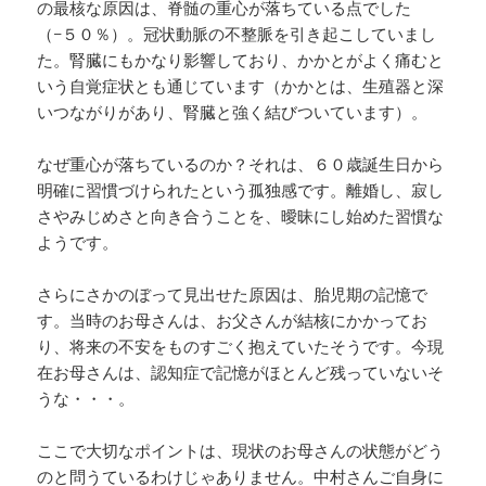
の最核な原因は、脊髄の重心が落ちている点でした
（−５０％）。冠状動脈の不整脈を引き起こしていまし
た。腎臓にもかなり影響しており、かかとがよく痛むと
いう自覚症状とも通じています（かかとは、生殖器と深
いつながりがあり、腎臓と強く結びついています）。
なぜ重心が落ちているのか？それは、６０歳誕生日から
明確に習慣づけられたという孤独感です。離婚し、寂し
さやみじめさと向き合うことを、曖昧にし始めた習慣な
ようです。
さらにさかのぼって見出せた原因は、胎児期の記憶で
す。当時のお母さんは、お父さんが結核にかかってお
り、将来の不安をものすごく抱えていたそうです。今現
在お母さんは、認知症で記憶がほとんど残っていないそ
うな・・・。
ここで大切なポイントは、現状のお母さんの状態がどう
のと問うているわけじゃありません。中村さんご自身に