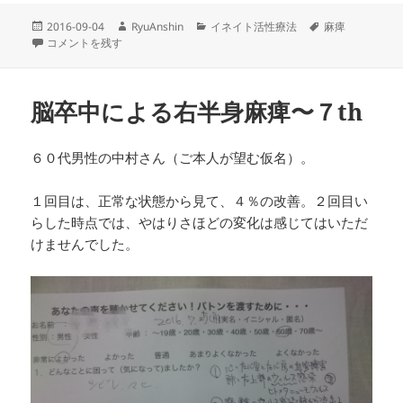
投
作
カ
タ
2016-09-04
RyuAnshin
イネイト活性療法
麻痺
稿
脳卒中による右半身麻痺８〜１２th に
成
テ
グ
コメントを残す
日:
者
ゴ
リ
ー
脳卒中による右半身麻痺〜７th
６０代男性の中村さん（ご本人が望む仮名）。
１回目は、正常な状態から見て、４％の改善。２回目い
らした時点では、やはりさほどの変化は感じてはいただ
けませんでした。