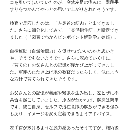
コを引いて歩いていたのが、突然左足の痛みに、階段手
すりをつかんでやっとの思いで上がりきれたそうです。
検査で反応したのは、「左足首の筋肉」と出てきまし
た。さらに細分化してみて、「長母指伸筋」と断定でき
ました（『図表でわかるピンポイント解剖学』参照）。
自律運動（自然治癒力）を促せればいいのかと思いき
や、そうでもないようです。さらに深めていく中に、
（育ての）お父さんとの記憶が浮かび上がってきまし
た。軍隊のたたき上げ系の教官だったらしく、似たよう
な方針で育てられてきたそうです。
お父さんとの記憶が萎縮や緊張を生み出し、左ヒザに不
具合を起こしていました。原因が分かれば、解決は簡単
です。彼ご自身、セルフで潜在意識の解放ができる強み
もあり、イメージを変え定着できるようアドバイス。
左手首が抜けるような脱力感あったそうですが、施術後