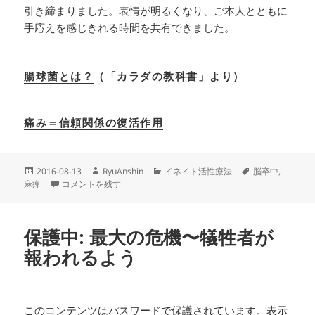
引き締まりました。表情が明るくなり、ご本人とともに
手応えを感じきれる時間を共有できました。
腸球菌とは？
（「カラダの教科書」より）
痛み＝信頼関係の復活作用
投
作
カ
タ
2016-08-13
RyuAnshin
イネイト活性療法
脳卒中
,
稿
脳卒中による右半身麻痺〜７th に
成
テ
グ
麻痺
コメントを残す
日:
者
ゴ
リ
ー
保護中: 最大の危機〜犠牲者が
報われるよう
このコンテンツはパスワードで保護されています。表示