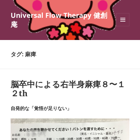
Universal Flow Therapy 健創
庵
メニュ
ーとウ
ィジェ
ット
タグ:
麻痺
脳卒中による右半身麻痺８〜１
２th
自発的な「覚悟が足りない」