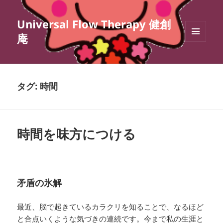
Universal Flow Therapy 健創
庵
メニュ
ーとウ
ィジェ
ット
タグ:
時間
時間を味方につける
矛盾の氷解
最近、脳で起きているカラクリを知ることで、なるほど
と合点いくような気づきの連続です。今まで私の生涯と