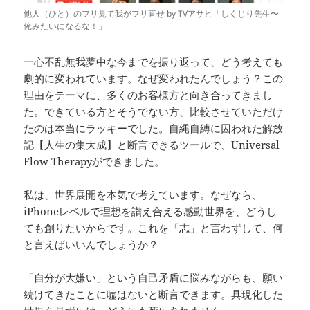
他人（ひと）のフリ見て我がフリ直せ by TVアサヒ「しくじり先生〜
俺みたいになるな！」
一心不乱無我夢中な今までを振り返って、どう考えても
劇的に変われています。なぜ変われたんでしょう？この
理由をテーマに、多くのお客様方と向き合ってきまし
た。できている方とそうでない方、比較させていただけ
たのは本当にラッキーでした。自縄自縛に囚われた解放
記【人生の集大成】と断言できるツールで、Universal
Flow Therapyができました。
私は、世界展開を本気で考えています。なぜなら、
iPhoneレベルで理想を讃え合える感動世界を、どうし
ても創りたいからです。これを「志」と言わずして、何
と言えばいいんでしょうか？
「自分が大嫌い」という自己矛盾に悩みながらも、願い
続けてきたことに嘘はないと断言できます。具現化した