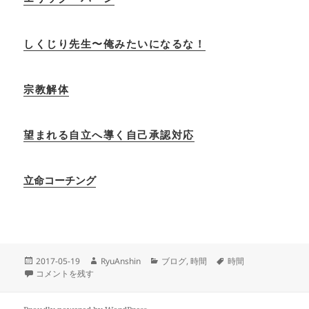
しくじり先生〜俺みたいになるな！
宗教解体
望まれる自立へ導く自己承認対応
立命コーチング
投
作
カ
タ
2017-05-19
RyuAnshin
ブログ
,
時間
時間
稿
時間を味方につける に
成
テ
グ
コメントを残す
日:
者
ゴ
リ