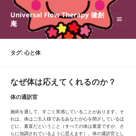
Universal Flow Therapy 健創
庵
メニュ
ーとウ
ィジェ
ット
タグ:
心と体
なぜ体は応えてくれるのか？
体の通訳官
施術を通して、すごく実感していることがあります。そ
れは、体はご主人様であるあなたが心を閉ざしているほ
どに、素直だということ（すべての体は素直ですが、さ
らに強調されているように思えます）。体の通訳官とし