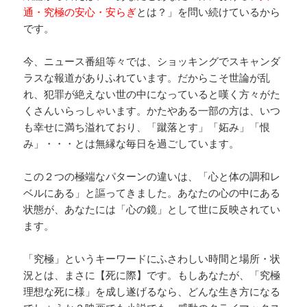
通・究極の安心・安らぎ
とは？」を問い続けているから
です。
今、ニュース番組等々では、ショッキングでスキャンダ
ラスな報道がありふれています。だからこそ世論が乱
れ、犯罪が絶えない世の中になっていると嘆く方々がた
くさんいらっしゃいます。かたやある一部の方は、いつ
も幸せに満ち溢れており、「蹴落とす」「妬み」「恨
み」・・・とは無縁な毎日を過ごしています。
この２つの極端なパターンの違いは、「心と体の調和レ
ベルにある」と謳ってきました。あなたの心の中にある
状態が、あなたには「心の鏡」として世に反映されてい
ます。
「究極」というキーワードにふさわしい時間と場所・状
況とは、まさに【死に際】です。もしあなたが、「究極
理想な死に様」を成し遂げるなら、どんな生き方になる