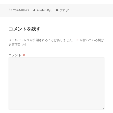
投
作
カ
2024-08-27
Anshin Ryu
ブログ
稿
成
テ
日:
者
ゴ
リ
コメントを残す
ー
メールアドレスが公開されることはありません。
※
が付いている欄は
必須項目です
コメント
※