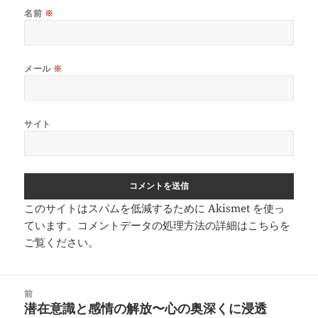
名前
※
メール
※
サイト
このサイトはスパムを低減するために Akismet を使っ
ています。
コメントデータの処理方法の詳細はこちらを
ご覧ください
。
投
前
稿
潜在意識と感情の解放〜心の奥深くに浸透
前
ナ