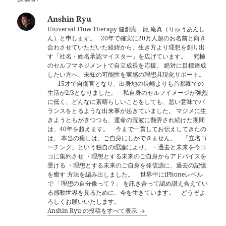
Anshin Ryu
Universal Flow Therapy 健創庵 龍 庵真（りゅうあんし
ん）と申します。 20年で確実に20万人超のお名前と向き
合わさせていただいた経緯から、生き方より理想を創り出
す「社名・姓名承認マイスター」を広げています。 究極
のセルフマネジメントで自立成長を応援。 絶対に目標達成
したい方へ、未知の可能性を実感の理想具現化サポート。
15才で自衛官となり、出身地の長崎よりも首都圏での
生活が2/3となりました。 私自身のセルフイメージが強烈
に低く、どんなに素晴らしいことをしても、悪い意味でバ
ランスをとるような出来事が起きていました。 マジメに生
きようともがきつつも、運命の荒波に翻弄され続けた期間
は、40年を超えます。 今まで一貫してお伝えしてきたの
は、 本当の癒しは、ご自身にしかできません。 「立名コ
ーチング」という独自の理論により、 ・過去と未来を今コ
コに集約させ ・理想とする未来のご自身からアドバイスを
受ける ・理想とする未来のご自身を発信源に、過去の記憶
を癒す 方法を編み出しました。 世界中にiPhoneレベル
で 「理想の自分像って？」 を訊き合って認め讃え合えてい
る感動世界を見るために、今を生きています。 どうぞよ
ろしくお願いいたします。
Anshin Ryu の投稿をすべて表示