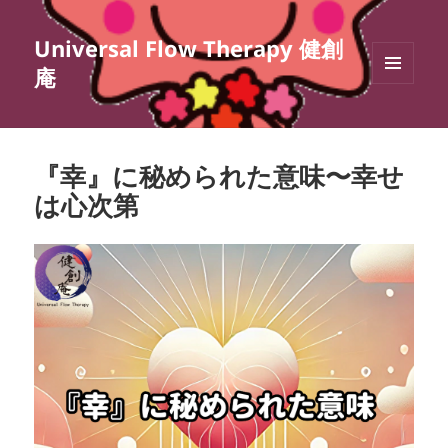
Universal Flow Therapy 健創
庵
メニュ
ーとウ
ィジェ
ット
『幸』に秘められた意味〜幸せ
は心次第