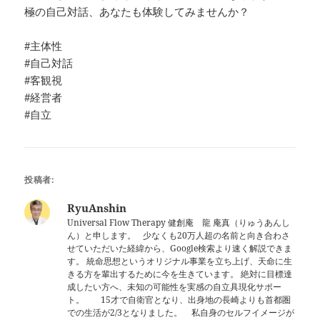
極の自己対話、あなたも体験してみませんか？
#主体性
#自己対話
#客観視
#経営者
#自立
投稿者:
RyuAnshin
Universal Flow Therapy 健創庵 龍 庵真（りゅうあんし
ん）と申します。 少なくも20万人超の名前と向き合わさ
せていただいた経緯から、Google検索より速く解説できま
す。 統命思想というオリジナル事業を立ち上げ、天命に生
きる方を輩出するために今を生きています。 絶対に目標達
成したい方へ、未知の可能性を実感の自立具現化サポー
ト。 15才で自衛官となり、出身地の長崎よりも首都圏
での生活が2/3となりました。 私自身のセルフイメージが