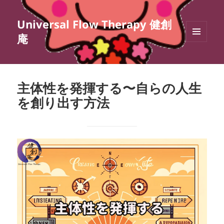
Universal Flow Therapy 健創
庵
メニュ
ーとウ
ィジェ
ット
主体性を発揮する〜自らの人生
を創り出す方法