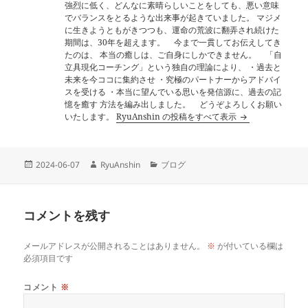
強烈に低く、どんなに素晴らしいことをしても、悪い意味
でバランスをとるような出来事が起きていました。 マジメ
に生きようともがきつつも、運命の荒波に翻弄され続けた
期間は、30年を超えます。 今まで一貫してお伝えしてき
たのは、 本当の癒しは、ご自身にしかできません。 「自
立具現化コーチング」という独自の理論により、 ・過去と
未来を今ココに集約させ ・究極のパートナーからアドバイ
スを受ける ・本当に望んでいる思いを発信源に、過去の記
憶を癒す 方法を編み出しました。 どうぞよろしくお願い
いたします。
RyuAnshin の投稿をすべて表示
投
作
カ
2024-06-07
RyuAnshin
ブログ
稿
成
テ
日:
者
ゴ
リ
コメントを残す
ー
メールアドレスが公開されることはありません。
※
が付いている欄は
必須項目です
コメント
※