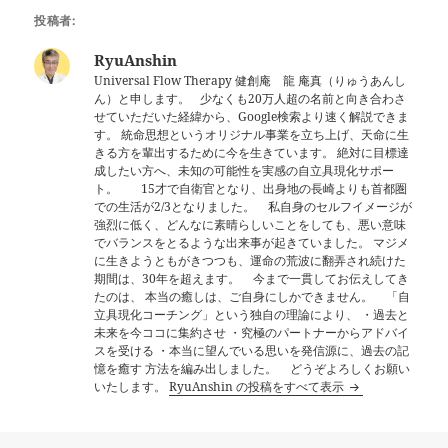
投稿者:
RyuAnshin
Universal Flow Therapy 健創庵 龍 庵真（りゅうあんし
ん）と申します。 少なくも20万人超の名前と向き合わさ
せていただいた経緯から、Google検索より速く解説できま
す。 統命思想というオリジナル事業を立ち上げ、天命に生
きる方を輩出するために今を生きています。 絶対に目標達
成したい方へ、未知の可能性を実感の自立具現化サポー
ト。 15才で自衛官となり、出身地の長崎よりも首都圏
での生活が2/3となりました。 私自身のセルフイメージが
強烈に低く、どんなに素晴らしいことをしても、悪い意味
でバランスをとるような出来事が起きていました。 マジメ
に生きようともがきつつも、運命の荒波に翻弄され続けた
期間は、30年を超えます。 今まで一貫してお伝えしてき
たのは、 本当の癒しは、ご自身にしかできません。 「自
立具現化コーチング」という独自の理論により、 ・過去と
未来を今ココに集約させ ・究極のパートナーからアドバイ
スを受ける ・本当に望んでいる思いを発信源に、過去の記
憶を癒す 方法を編み出しました。 どうぞよろしくお願い
いたします。
RyuAnshin の投稿をすべて表示