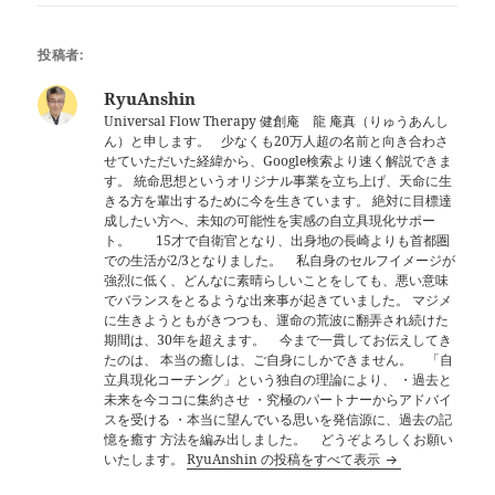
投稿者:
RyuAnshin
Universal Flow Therapy 健創庵 龍 庵真（りゅうあんし
ん）と申します。 少なくも20万人超の名前と向き合わさ
せていただいた経緯から、Google検索より速く解説できま
す。 統命思想というオリジナル事業を立ち上げ、天命に生
きる方を輩出するために今を生きています。 絶対に目標達
成したい方へ、未知の可能性を実感の自立具現化サポー
ト。 15才で自衛官となり、出身地の長崎よりも首都圏
での生活が2/3となりました。 私自身のセルフイメージが
強烈に低く、どんなに素晴らしいことをしても、悪い意味
でバランスをとるような出来事が起きていました。 マジメ
に生きようともがきつつも、運命の荒波に翻弄され続けた
期間は、30年を超えます。 今まで一貫してお伝えしてき
たのは、 本当の癒しは、ご自身にしかできません。 「自
立具現化コーチング」という独自の理論により、 ・過去と
未来を今ココに集約させ ・究極のパートナーからアドバイ
スを受ける ・本当に望んでいる思いを発信源に、過去の記
憶を癒す 方法を編み出しました。 どうぞよろしくお願い
いたします。
RyuAnshin の投稿をすべて表示