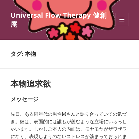
Universal Flow Therapy 健創
庵
メニュ
ーとウ
ィジェ
ット
タグ:
本物
本物追求欲
メッセージ
先日、ある同年代の男性Mさんと語り合っていての気づ
き。彼は、表面的には誰もが羨むような立場にいらっし
ゃいます。しかしご本人の内面は、モヤモヤがザワザワ
になり、表現しようのないストレスが溜まっておられま