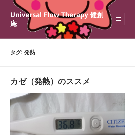
Universal Flow Therapy 健創
庵
メニュ
ーとウ
ィジェ
ット
タグ:
発熱
カゼ（発熱）のススメ