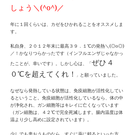
しょう＼(^o^)／
年に１回くらいは、カゼをひかれることをオススメしま
す。
私自身、２０１２年末に最高３９．１℃の発熱＼(◎o◎)
／！かなりつらかったです（インフルエンザじゃなかっ
ぜひ４
たことが、幸いです）。しかし心は、「
０℃を超えてくれ！
と願っていました。
」
なぜなら発熱している状態は、免疫細胞が活性化してい
るということ。免疫細胞が活性化しているなら、体の中
が浄化され、ガン細胞等はキレイに亡くなっています
（ガン細胞は、４２℃で完全死滅します。腸内温度は体
温より少し高めに設定されています）。
少しでも患おうものなら、すぐに薬に頼るといった方、