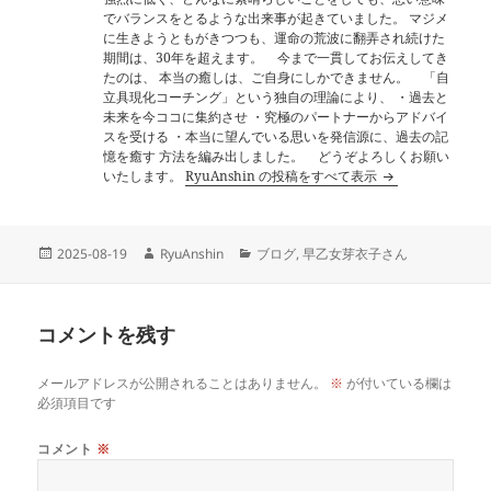
でバランスをとるような出来事が起きていました。 マジメ
に生きようともがきつつも、運命の荒波に翻弄され続けた
期間は、30年を超えます。 今まで一貫してお伝えしてき
たのは、 本当の癒しは、ご自身にしかできません。 「自
立具現化コーチング」という独自の理論により、 ・過去と
未来を今ココに集約させ ・究極のパートナーからアドバイ
スを受ける ・本当に望んでいる思いを発信源に、過去の記
憶を癒す 方法を編み出しました。 どうぞよろしくお願い
いたします。
RyuAnshin の投稿をすべて表示
投
作
カ
2025-08-19
RyuAnshin
ブログ
,
早乙女芽衣子さん
稿
成
テ
日:
者
ゴ
リ
コメントを残す
ー
メールアドレスが公開されることはありません。
※
が付いている欄は
必須項目です
コメント
※