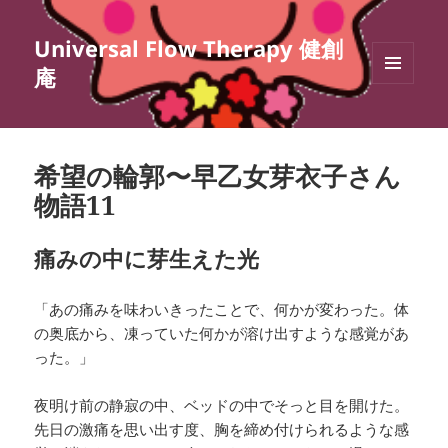
Universal Flow Therapy 健創
庵
メニュ
ーとウ
ィジェ
ット
希望の輪郭〜早乙女芽衣子さん
物語11
痛みの中に芽生えた光
「あの痛みを味わいきったことで、何かが変わった。体
の奥底から、凍っていた何かが溶け出すような感覚があ
った。」
夜明け前の静寂の中、ベッドの中でそっと目を開けた。
先日の激痛を思い出す度、胸を締め付けられるような感