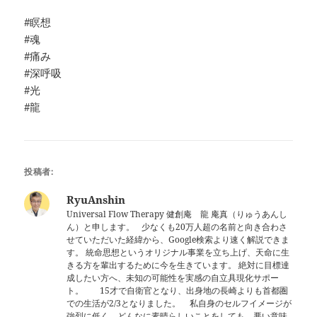
#瞑想
#魂
#痛み
#深呼吸
#光
#龍
投稿者:
RyuAnshin
Universal Flow Therapy 健創庵 龍 庵真（りゅうあんし
ん）と申します。 少なくも20万人超の名前と向き合わさ
せていただいた経緯から、Google検索より速く解説できま
す。 統命思想というオリジナル事業を立ち上げ、天命に生
きる方を輩出するために今を生きています。 絶対に目標達
成したい方へ、未知の可能性を実感の自立具現化サポー
ト。 15才で自衛官となり、出身地の長崎よりも首都圏
での生活が2/3となりました。 私自身のセルフイメージが
強烈に低く、どんなに素晴らしいことをしても、悪い意味