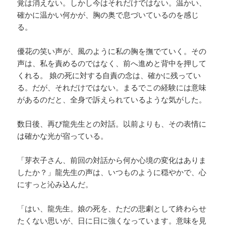
覚は消えない。しかし今はそれだけではない。温かい、
確かに温かい何かが、胸の奥で息づいているのを感じ
る。
優花の笑い声が、風のように私の胸を撫でていく。その
声は、私を責めるのではなく、前へ進めと背中を押して
くれる。 娘の死に対する自責の念は、確かに残ってい
る。だが、それだけではない。まるでこの経験には意味
があるのだと、全身で訴えられているような気がした。
数日後、再び龍先生との対話。以前よりも、その表情に
は確かな光が宿っている。
「芽衣子さん、前回の対話から何か心境の変化はありま
したか？」龍先生の声は、いつものように穏やかで、心
にすっと沁み込んだ。
「はい、龍先生。娘の死を、ただの悲劇として終わらせ
たくない思いが、日に日に強くなっています。意味を見