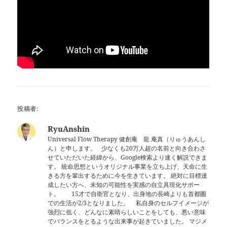
投稿者:
RyuAnshin
Universal Flow Therapy 健創庵 龍 庵真（りゅうあんし
ん）と申します。 少なくも20万人超の名前と向き合わさ
せていただいた経緯から、Google検索より速く解説できま
す。 統命思想というオリジナル事業を立ち上げ、天命に生
きる方を輩出するために今を生きています。 絶対に目標達
成したい方へ、未知の可能性を実感の自立具現化サポー
ト。 15才で自衛官となり、出身地の長崎よりも首都圏
での生活が2/3となりました。 私自身のセルフイメージが
強烈に低く、どんなに素晴らしいことをしても、悪い意味
でバランスをとるような出来事が起きていました。 マジメ