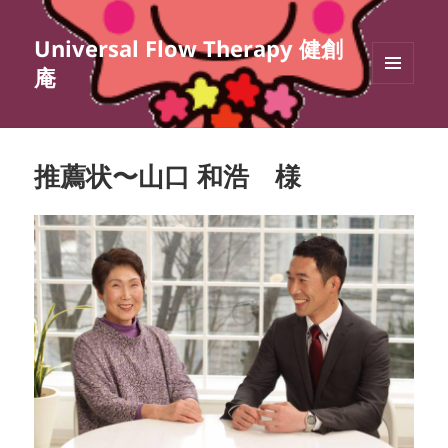
Universal Flow Therapy 健創
庵
メニュ
ーとウ
ィジェ
ット
推薦状〜山口 和浩 様