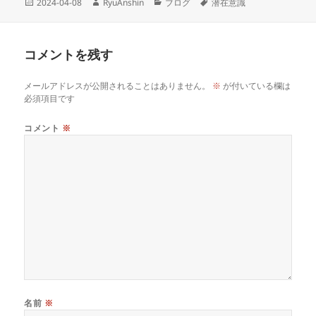
投
作
カ
タ
2024-04-08
RyuAnshin
ブログ
潜在意識
稿
成
テ
グ
日:
者
ゴ
リ
コメントを残す
ー
メールアドレスが公開されることはありません。
※
が付いている欄は
必須項目です
コメント
※
名前
※