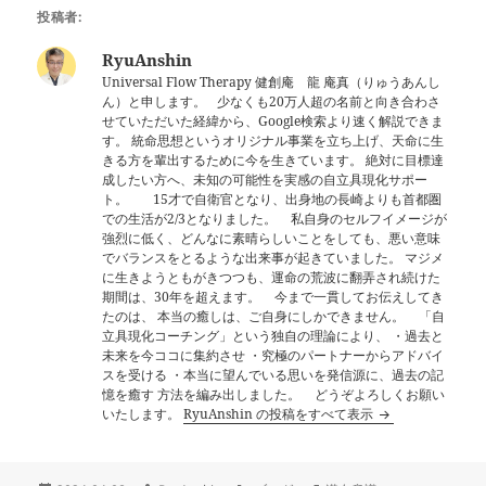
投稿者:
RyuAnshin
Universal Flow Therapy 健創庵 龍 庵真（りゅうあんし
ん）と申します。 少なくも20万人超の名前と向き合わさ
せていただいた経緯から、Google検索より速く解説できま
す。 統命思想というオリジナル事業を立ち上げ、天命に生
きる方を輩出するために今を生きています。 絶対に目標達
成したい方へ、未知の可能性を実感の自立具現化サポー
ト。 15才で自衛官となり、出身地の長崎よりも首都圏
での生活が2/3となりました。 私自身のセルフイメージが
強烈に低く、どんなに素晴らしいことをしても、悪い意味
でバランスをとるような出来事が起きていました。 マジメ
に生きようともがきつつも、運命の荒波に翻弄され続けた
期間は、30年を超えます。 今まで一貫してお伝えしてき
たのは、 本当の癒しは、ご自身にしかできません。 「自
立具現化コーチング」という独自の理論により、 ・過去と
未来を今ココに集約させ ・究極のパートナーからアドバイ
スを受ける ・本当に望んでいる思いを発信源に、過去の記
憶を癒す 方法を編み出しました。 どうぞよろしくお願い
いたします。
RyuAnshin の投稿をすべて表示