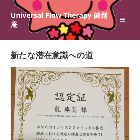
Universal Flow Therapy 健創
庵
メニュ
ーとウ
ィジェ
ット
新たな潜在意識への道