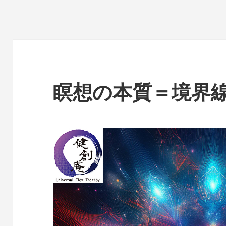
瞑想の本質＝境界