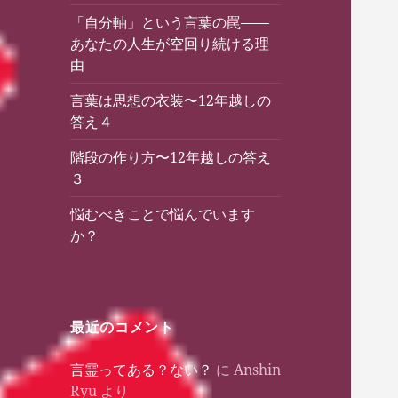
「自分軸」という言葉の罠——
あなたの人生が空回り続ける理
由
言葉は思想の衣装〜12年越しの
答え４
階段の作り方〜12年越しの答え
３
悩むべきことで悩んでいます
か？
最近のコメント
言霊ってある？ない？
に
Anshin
Ryu
より