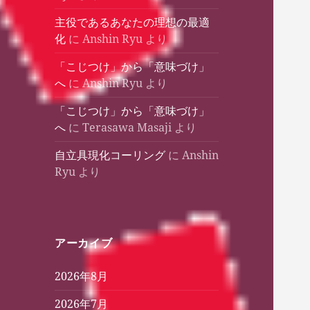
主役であるあなたの理想の最適
化
に
Anshin Ryu
より
「こじつけ」から「意味づけ」
へ
に
Anshin Ryu
より
「こじつけ」から「意味づけ」
へ
に
Terasawa Masaji
より
自立具現化コーリング
に
Anshin
Ryu
より
アーカイブ
2026年8月
2026年7月