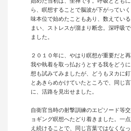
始めた当初は、坐禅です。呼吸とともに
ら、瞑想することで脳波が下がっていく
味本位で始めたこともあり、数えている
まい、ストレスが溜まり断念。深呼吸で
ました。
２０１０年に、やはり瞑想が重要だと再
我や執着を取っ払おうとする我をどうに
想も試みてみましたが、どうもヌカに釘
とあきらめかけていたところで、同じ言
に、活路を見出せました。
自衛官当時の射撃訓練のエピソード等交
ョギング瞑想へたどり着きました。一点
え続けることで、同じ言葉ではなくなっ