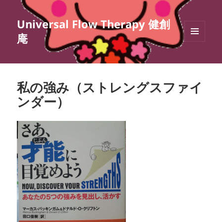
Universal Flow Therapy 健創
庵
メニュ
ーとウ
ィジェ
ット
私の強み（ストレングスファイ
ンダー）