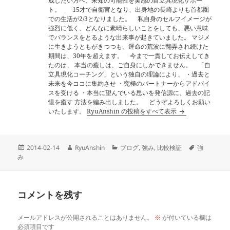
成したい方へ、未知の可能性を実感の自立具現化サポー
ト。 15才で自衛官となり、出身地の長崎よりも首都圏
での生活が2/3となりました。 私自身のセルフイメージが
強烈に低く、どんなに素晴らしいことをしても、悪い意味
でバランスをとるような出来事が起きていました。 マジメ
に生きようともがきつつも、運命の荒波に翻弄され続けた
期間は、30年を超えます。 今まで一貫してお伝えしてき
たのは、 本当の癒しは、ご自身にしかできません。 「自
立具現化コーチング」という独自の理論により、 ・過去と
未来を今ココに集約させ ・究極のパートナーからアドバイ
スを受ける ・本当に望んでいる思いを発信源に、過去の記
憶を癒す 方法を編み出しました。 どうぞよろしくお願い
いたします。
RyuAnshin の投稿をすべて表示
投
作
カ
タ
2014-02-14
RyuAnshin
ブログ
,
強み
,
比較検証
強
稿
成
テ
グ
み
日:
者
ゴ
リ
ー
コメントを残す
メールアドレスが公開されることはありません。
※
が付いている欄は
必須項目です