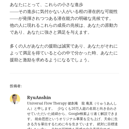
あなたにとって、これらの小さな進歩
――その進歩に気付かない人がいる程の潜在的な可能性
――が発揮されつつある潜在能力の明確な兆候です。
他の人に現れるこれらの成長の兆候は、あなたの原動力
であり、あなたに強さと満足を与えます。
多くの人があなたの援助は誠実であり、あなたがそれに
よって満足を得ていると心の中で分かった時、あなたに
援助と激励を求めるようになるでしょう。
投稿者:
RyuAnshin
Universal Flow Therapy 健創庵 龍 庵真（りゅうあんし
ん）と申します。 少なくも20万人超の名前と向き合わさ
せていただいた経緯から、Google検索より速く解説できま
す。 統命思想というオリジナル事業を立ち上げ、天命に生
きる方を輩出するために今を生きています。 絶対に目標達