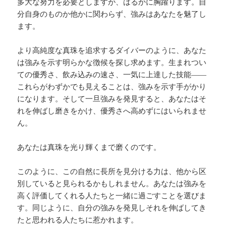
多大な努力を必要としますが、はるかに胸躍ります。自
分自身のものか他かに関わらず、強みはあなたを魅了し
ます。
より高純度な真珠を追求するダイバーのように、あなた
は強みを示す明らかな徴候を探し求めます。生まれつい
ての優秀さ、飲み込みの速さ、一気に上達した技能――
これらがわずかでも見えることは、強みを示す手がかり
になります。そして一旦強みを発見すると、あなたはそ
れを伸ばし磨きをかけ、優秀さへ高めずにはいられませ
ん。
あなたは真珠を光り輝くまで磨くのです。
このように、この自然に長所を見分ける力は、他から区
別していると見られるかもしれません。あなたは強みを
高く評価してくれる人たちと一緒に過ごすことを選びま
す。同じように、自分の強みを発見しそれを伸ばしてき
たと思われる人たちに惹かれます。