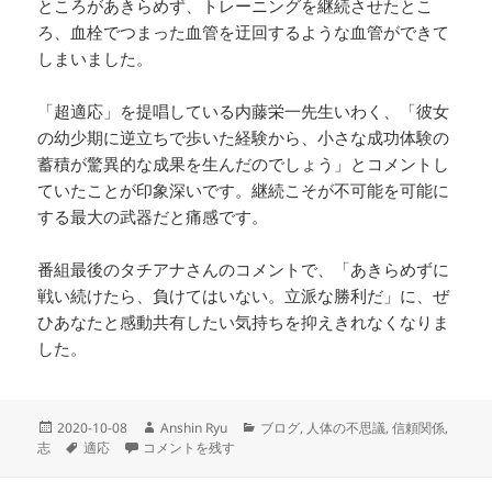
ところがあきらめず、トレーニングを継続させたとこ
ろ、血栓でつまった血管を迂回するような血管ができて
しまいました。
「超適応」を提唱している内藤栄一先生いわく、「彼女
の幼少期に逆立ちで歩いた経験から、小さな成功体験の
蓄積が驚異的な成果を生んだのでしょう」とコメントし
ていたことが印象深いです。継続こそが不可能を可能に
する最大の武器だと痛感です。
番組最後のタチアナさんのコメントで、「あきらめずに
戦い続けたら、負けてはいない。立派な勝利だ」に、ぜ
ひあなたと感動共有したい気持ちを抑えきれなくなりま
した。
投
作
カ
2020-10-08
Anshin Ryu
ブログ
,
人体の不思議
,
信頼関係
,
稿
タ
超適応〜手によって足の機能を代替 に
成
テ
志
適応
コメントを残す
日:
グ
者
ゴ
リ