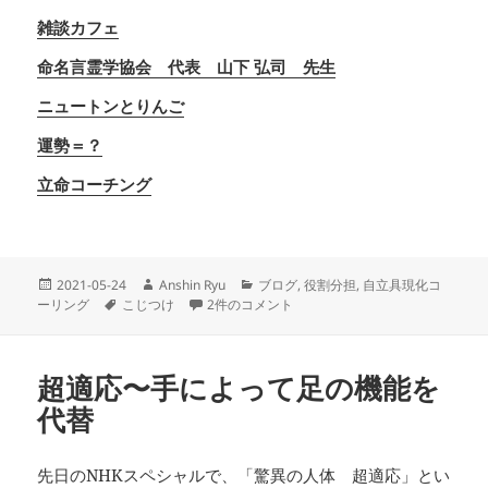
雑談カフェ
命名言霊学協会 代表 山下 弘司 先生
ニュートンとりんご
運勢＝？
立命コーチング
投
作
カ
2021-05-24
Anshin Ryu
ブログ
,
役割分担
,
自立具現化コ
稿
タ
成
「こじつけ」から「意味づけ」へ への
テ
ーリング
こじつけ
2件のコメント
日:
グ
者
ゴ
リ
ー
超適応〜手によって足の機能を
代替
先日のNHKスペシャルで、「驚異の人体 超適応」とい