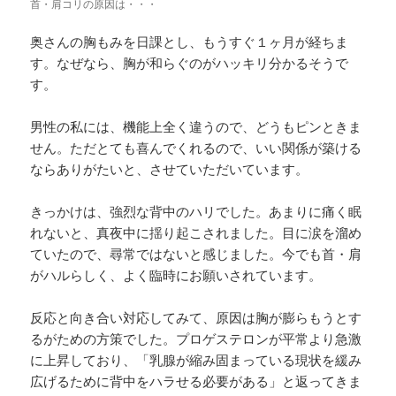
首・肩コリの原因は・・・
奥さんの胸もみを日課とし、もうすぐ１ヶ月が経ちま
す。なぜなら、胸が和らぐのがハッキリ分かるそうで
す。
男性の私には、機能上全く違うので、どうもピンときま
せん。ただとても喜んでくれるので、いい関係が築ける
ならありがたいと、させていただいています。
きっかけは、強烈な背中のハリでした。あまりに痛く眠
れないと、真夜中に揺り起こされました。目に涙を溜め
ていたので、尋常ではないと感じました。今でも首・肩
がハルらしく、よく臨時にお願いされています。
反応と向き合い対応してみて、原因は胸が膨らもうとす
るがための方策でした。プロゲステロンが平常より急激
に上昇しており、「乳腺が縮み固まっている現状を緩み
広げるために背中をハラせる必要がある」と返ってきま