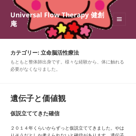
Universal Flow Therapy 健創
庵
メニュ
ーとウ
ィジェ
ット
カテゴリー:
立命脳活性療法
もともと整体師出身です。様々な経験から、体に触れる
必要がなくなりました。
遺伝子と価値観
仮説立ててきた確信
２０１４年くらいからずっと仮説立ててきました。やは
りそうだとしか考えられないと確信があります。遺伝子