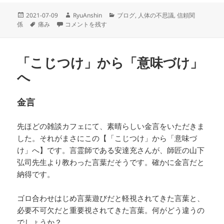
投
作
カ
2021-07-09
RyuAnshin
ブログ
,
人体の不思議
,
信頼関
稿
タ
体の言い分 に
成
テ
係
痛み
コメントを残す
日:
グ
者
ゴ
リ
ー
「こじつけ」から「意味づけ」
へ
金言
先ほどの雑談カフェにて、素晴らしい金言をいただきま
した。それがまさにこの【「こじつけ」から「意味づ
け」へ】です。言霊師である安達充さんが、師匠の山下
弘司先生より教わった言葉だそうです。確かに金言だと
納得です。
ゴロ合わせはじめ言葉遊びだと軽視されてきた言葉と、
必要不可欠だと重要視されてきた言葉。何がどう違うの
でしょうか？