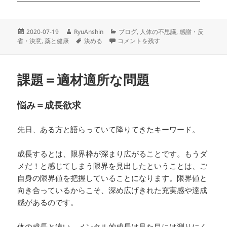
投
作
カ
2020-07-19
RyuAnshin
ブログ
,
人体の不思議
,
感謝・反
稿
成
タ
自然治癒力の正体（本気力） に
テ
省・決意
,
薬と健康
決める
コメントを残す
日:
者
グ
ゴ
リ
ー
課題＝適材適所な問題
悩み＝成長欲求
先日、ある方と語らっていて降りてきたキーワード。
成長するとは、限界枠が深まり広がることです。もうダ
メだ！と感じてしまう限界を見出したということは、ご
自身の限界値を把握していることになります。限界値と
向き合っているからこそ、深め広げきれた充実感や達成
感があるのです。
体の成長と違い、メンタル的成長は見た目には測りにく