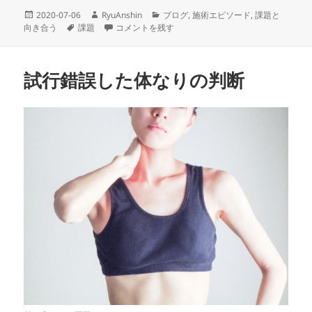
投
作
カ
2020-07-06
RyuAnshin
ブログ
,
施術エピソード
,
課題と
稿
タ
成
課題＝適材適所な問題 に
テ
向き合う
課題
コメントを残す
日:
グ
者
ゴ
リ
ー
試行錯誤した体なりの判断