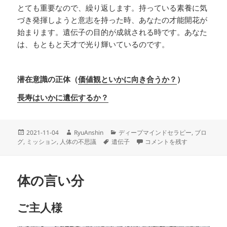
とても重要なので、繰り返します。持っている素養に気
づき発揮しようと意志を持った時、あなたの才能開花が
始まります。遺伝子の目的が成就される時です。あなた
は、もともと天才で光り輝いているのです。
潜在意識の正体（
価値観といかに向き合うか？
）
長寿はいかに遺伝するか？
投
作
カ
2021-11-04
RyuAnshin
ディープマインドセラピー
,
ブロ
稿
成
タ
テ
遺伝子と価値観 に
グ
,
ミッション
,
人体の不思議
遺伝子
コメントを残す
日:
者
グ
ゴ
リ
ー
体の言い分
ご主人様