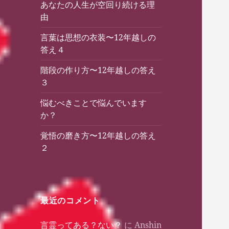
あなたの人生が空回り続ける理
由
言葉は思想の衣装〜12年越しの
答え４
階段の作り方〜12年越しの答え
３
悩むべきことで悩んでいます
か？
覚悟の磨き方〜12年越しの答え
２
最近のコメント
言霊ってある？ない？
に
Anshin