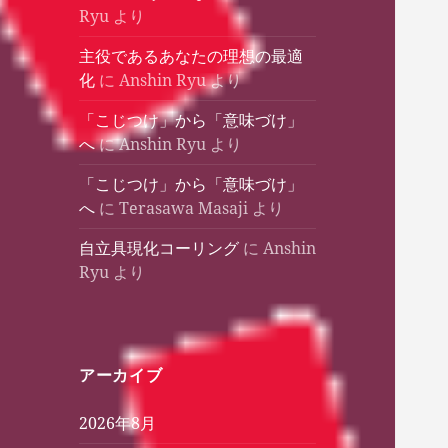
Ryu
より
主役であるあなたの理想の最適
化
に
Anshin Ryu
より
「こじつけ」から「意味づけ」
へ
に
Anshin Ryu
より
「こじつけ」から「意味づけ」
へ
に
Terasawa Masaji
より
自立具現化コーリング
に
Anshin
Ryu
より
アーカイブ
2026年8月