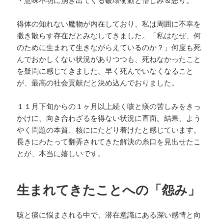
・意味不明に湧き出てくる破壊衝動と憎しみ＆怒り。
得体の知れない魔物が内在しており、私は周囲に不幸を
撒き散らす存在だとみなしてきました。「私はなぜ、何
のために生まれて生きながらえているのか？」何度も死
んでおかしくない状況がありつつも、死ねなかったこと
を疑問に感じてきました。早く死んでいなくなること
が、最高の社会貢献だと決め込んでおりました。
１１月下旬からの１ヶ月以上続く咳と痰の苦しみをきっ
かけに、向き合わざるを得ない状況に直面。結果、よう
やく問題の本質、核ににたどり着けたと感じています。
長きにわたって翻弄されてきた解決の糸口を見出せたこ
とが、本当に嬉しいです。
生まれてきたことへの「怨み」
咳と痰に悩まされる中で、潜在意識にある深い感情と向