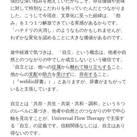
強烈な深い怨みを抱えていたからこそ、存在価値や意味
に対して特別なこだわりを持っていたんだとつながりま
した。こうして今現在、文章化に至った経緯は、「怨
み」を１つ１つ解放できている実感があるからです。
「ハチドリの火消し」のようなものかもしれませんが、
わずかな変化を認めることに大きな価値があるのです。
途中経過で気づきは、 「自立」という概念は、他者や自
然とのつながりの中でしか成立しないという確信です。
「自立とは、他への
従属
から
離れて
独り立ちする
こと。
他からの
支配
や
助力
を
受けず
に、
存在する
こと。
（『weblio辞書』）」とありますが、辞書がまちがって
いると主張しています。
自立とは「共存・共生・共栄・共和・調和」という５つ
のレベルに基づき、他者や自然とのつながりの中で中心
軸を見出すことが、Universal Flow Therapy で主張す
る「自立」の定義です。信頼関係なしには、自立はあり
得ないのです。