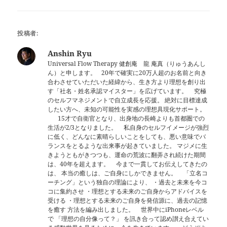
投稿者:
Anshin Ryu
Universal Flow Therapy 健創庵 龍 庵真（りゅうあんし
ん）と申します。 20年で確実に20万人超のお名前と向き
合わさせていただいた経緯から、生き方より理想を創り出
す「社名・姓名承認マイスター」を広げています。 究極
のセルフマネジメントで自立成長を応援。 絶対に目標達成
したい方へ、未知の可能性を実感の理想具現化サポート。
15才で自衛官となり、出身地の長崎よりも首都圏での
生活が2/3となりました。 私自身のセルフイメージが強烈
に低く、どんなに素晴らしいことをしても、悪い意味でバ
ランスをとるような出来事が起きていました。 マジメに生
きようともがきつつも、運命の荒波に翻弄され続けた期間
は、40年を超えます。 今まで一貫してお伝えしてきたの
は、 本当の癒しは、ご自身にしかできません。 「立名コ
ーチング」という独自の理論により、 ・過去と未来を今コ
コに集約させ ・理想とする未来のご自身からアドバイスを
受ける ・理想とする未来のご自身を発信源に、過去の記憶
を癒す 方法を編み出しました。 世界中にiPhoneレベル
で 「理想の自分像って？」 を訊き合って認め讃え合えてい