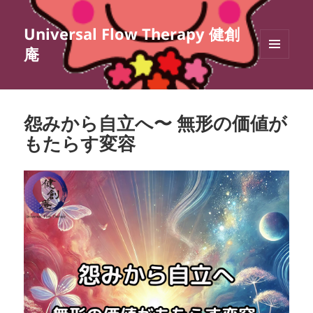
Universal Flow Therapy 健創
庵
メニュ
ーとウ
ィジェ
ット
怨みから自立へ〜 無形の価値が
もたらす変容