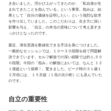
き合いました。浮かび上がってきたのが、「私自身が生
まれてきたことを怨んでいる」という事実。怨みは、結
果として「自分の価値を証明したい」という強烈な欲求
を作り出していました。このこだわりは、生き方に深い
影響を与え、「自立」の本当の意味について考え直すき
っかけとなったのです。
最近、潜在意識を数値化できる手法を身につけました。
一般的なセッションでは、１０〜３０段階を経て問題解
決できています。セルフ解放での深い経験では約１,５０
０段階。今回の「怨み」の解放においては、なんと １２
１億超という規模！。驚きました。ピーク時の３１歳１
２月頃には、 １５京超（１兆の次の桁）にも及んでいた
のです。
自立の重要性