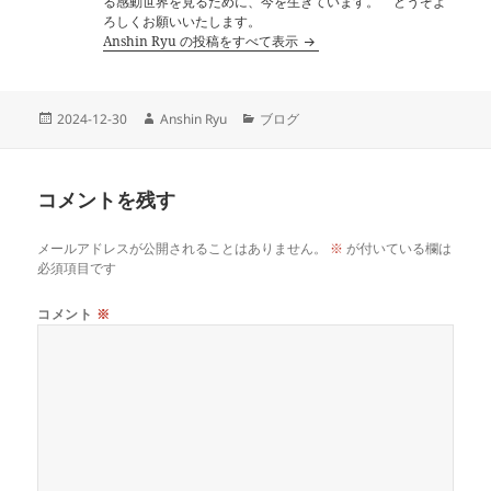
る感動世界を見るために、今を生きています。 どうぞよ
ろしくお願いいたします。
Anshin Ryu の投稿をすべて表示
投
作
カ
2024-12-30
Anshin Ryu
ブログ
稿
成
テ
日:
者
ゴ
リ
コメントを残す
ー
メールアドレスが公開されることはありません。
※
が付いている欄は
必須項目です
コメント
※