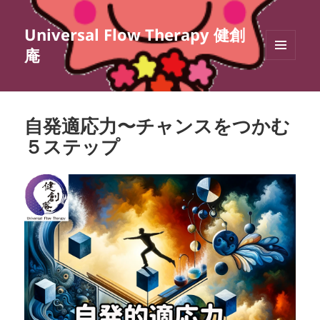
Universal Flow Therapy 健創
庵
メニュ
ーとウ
ィジェ
ット
自発適応力〜チャンスをつかむ
５ステップ