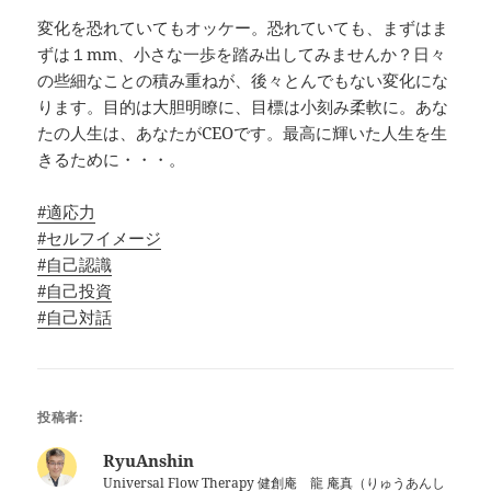
変化を恐れていてもオッケー。恐れていても、まずはま
ずは１mm、小さな一歩を踏み出してみませんか？日々
の些細なことの積み重ねが、後々とんでもない変化にな
ります。目的は大胆明瞭に、目標は小刻み柔軟に。あな
たの人生は、あなたがCEOです。最高に輝いた人生を生
きるために・・・。
#適応力
#セルフイメージ
#自己認識
#自己投資
#自己対話
投稿者:
RyuAnshin
Universal Flow Therapy 健創庵 龍 庵真（りゅうあんし