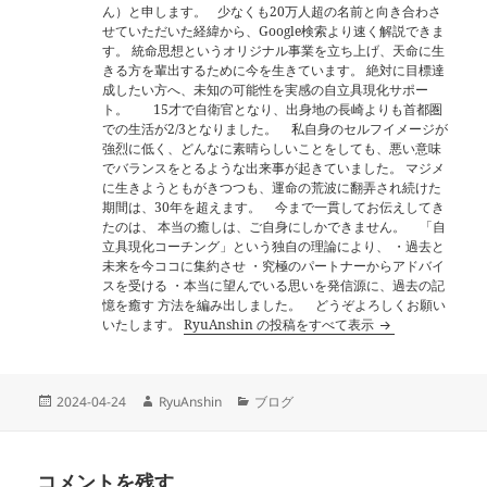
ん）と申します。 少なくも20万人超の名前と向き合わさ
せていただいた経緯から、Google検索より速く解説できま
す。 統命思想というオリジナル事業を立ち上げ、天命に生
きる方を輩出するために今を生きています。 絶対に目標達
成したい方へ、未知の可能性を実感の自立具現化サポー
ト。 15才で自衛官となり、出身地の長崎よりも首都圏
での生活が2/3となりました。 私自身のセルフイメージが
強烈に低く、どんなに素晴らしいことをしても、悪い意味
でバランスをとるような出来事が起きていました。 マジメ
に生きようともがきつつも、運命の荒波に翻弄され続けた
期間は、30年を超えます。 今まで一貫してお伝えしてき
たのは、 本当の癒しは、ご自身にしかできません。 「自
立具現化コーチング」という独自の理論により、 ・過去と
未来を今ココに集約させ ・究極のパートナーからアドバイ
スを受ける ・本当に望んでいる思いを発信源に、過去の記
憶を癒す 方法を編み出しました。 どうぞよろしくお願い
いたします。
RyuAnshin の投稿をすべて表示
投
作
カ
2024-04-24
RyuAnshin
ブログ
稿
成
テ
日:
者
ゴ
リ
コメントを残す
ー