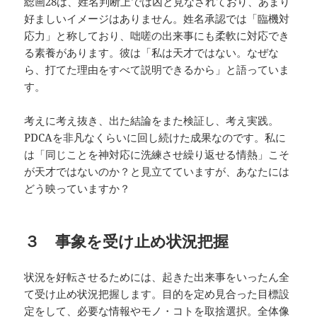
総画28は、姓名判断上では凶と見なされており、あまり
好ましいイメージはありません。姓名承認では「臨機対
応力」と称しており、咄嗟の出来事にも柔軟に対応でき
る素養があります。彼は「私は天才ではない。なぜな
ら、打てた理由をすべて説明できるから」と語っていま
す。
考えに考え抜き、出た結論をまた検証し、考え実践。
PDCAを非凡なくらいに回し続けた成果なのです。私に
は「同じことを神対応に洗練させ繰り返せる情熱」こそ
が天才ではないのか？と見立てていますが、あなたには
どう映っていますか？
３ 事象を受け止め状況把握
状況を好転させるためには、起きた出来事をいったん全
て受け止め状況把握します。目的を定め見合った目標設
定をして、必要な情報やモノ・コトを取捨選択。全体像