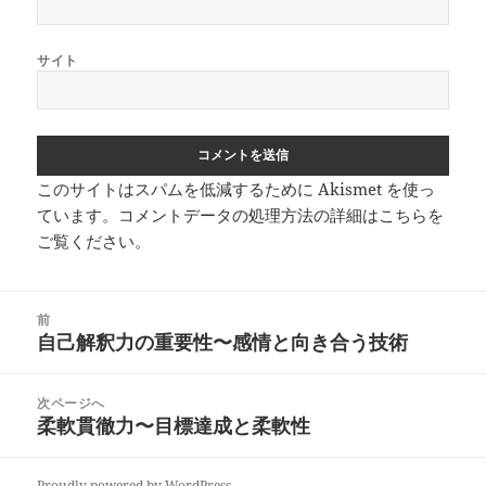
サイト
このサイトはスパムを低減するために Akismet を使っ
ています。
コメントデータの処理方法の詳細はこちらを
ご覧ください
。
投
前
稿
自己解釈力の重要性〜感情と向き合う技術
前
ナ
の
ビ
投
次ページへ
ゲ
稿:
柔軟貫徹力〜目標達成と柔軟性
次
ー
の
シ
投
Proudly powered by WordPress