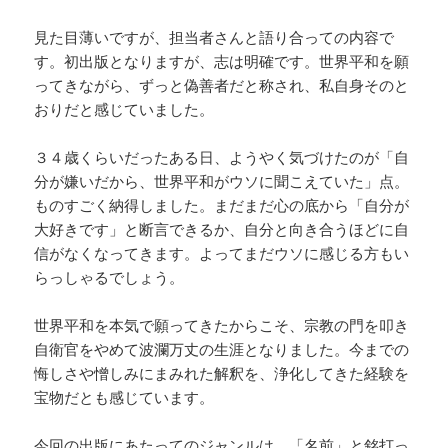
見た目薄いですが、担当者さんと語り合っての内容で
す。初出版となりますが、志は明確です。世界平和を願
ってきながら、ずっと偽善者だと称され、私自身そのと
おりだと感じていました。
３４歳くらいだったある日、ようやく気づけたのが「自
分が嫌いだから、世界平和がウソに聞こえていた」点。
ものすごく納得しました。まだまだ心の底から「自分が
大好きです」と断言できるか、自分と向き合うほどに自
信がなくなってきます。よってまだウソに感じる方もい
らっしゃるでしょう。
世界平和を本気で願ってきたからこそ、宗教の門を叩き
自衛官をやめて波瀾万丈の生涯となりました。今までの
悔しさや憎しみにまみれた解釈を、浄化してきた経験を
宝物だとも感じています。
今回の出版にあたってのジャンルは、「名前」と銘打っ