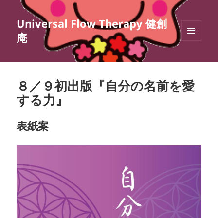
Universal Flow Therapy 健創
庵
メニュ
ーとウ
ィジェ
ット
８／９初出版『自分の名前を愛
する力』
表紙案