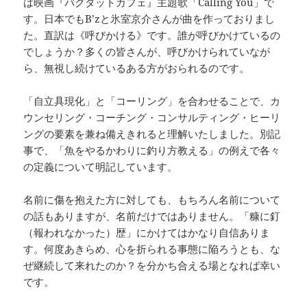
は映画『バグダットカフェ』主題歌「Calling You」で
す。日本でもB’zと氷室京介さんが曲を作っておりまし
た。直訳は《呼びかける》です。誰が呼びかけているの
でしょうか？多くの皆さんが、呼びかけられていなが
ら、無視し続けているある方がおられるのです。
「自立具現化」と「コーリング」を合わせることで、カ
ウンセリング・コーチング・コンサルティング・ヒーリ
ングの要素を兼ね備えきれると理解いたしました。別記
事で、「魚をやるかわりに釣り方教える」の例えで各々
の定義について明記しています。
名前に傷を抱えた方に対しても、もちろん名前について
の話もありますが、名前だけではありません。「糠に釘
（報われなかった）歴」にかけてはかなり自信ありま
す。何度あきらめ、心を折られる事態に陥ろうとも、な
ぜ継続して来れたのか？を分かち合える場となれば幸い
です。