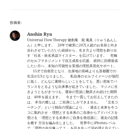
投稿者:
Anshin Ryu
Universal Flow Therapy 健創庵 龍 庵真（りゅうあんし
ん）と申します。 20年で確実に20万人超のお名前と向き
合わさせていただいた経緯から、生き方より理想を創り出
す「社名・姓名承認マイスター」を広げています。 究極
のセルフマネジメントで自立成長を応援。 絶対に目標達成
したい方へ、未知の可能性を実感の理想具現化サポート。
15才で自衛官となり、出身地の長崎よりも首都圏での
生活が2/3となりました。 私自身のセルフイメージが強烈
に低く、どんなに素晴らしいことをしても、悪い意味でバ
ランスをとるような出来事が起きていました。 マジメに生
きようともがきつつも、運命の荒波に翻弄され続けた期間
は、40年を超えます。 今まで一貫してお伝えしてきたの
は、 本当の癒しは、ご自身にしかできません。 「立名コ
ーチング」という独自の理論により、 ・過去と未来を今コ
コに集約させ ・理想とする未来のご自身からアドバイスを
受ける ・理想とする未来のご自身を発信源に、過去の記憶
を癒す 方法を編み出しました。 世界中にiPhoneレベル
で 「理想の自分像って？」 を訊き合って認め讃え合えてい