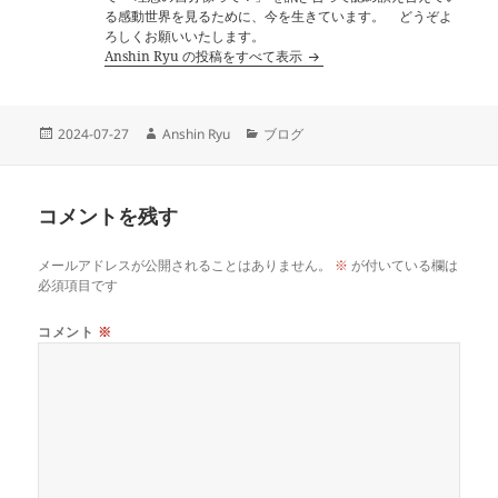
る感動世界を見るために、今を生きています。 どうぞよ
ろしくお願いいたします。
Anshin Ryu の投稿をすべて表示
投
作
カ
2024-07-27
Anshin Ryu
ブログ
稿
成
テ
日:
者
ゴ
リ
コメントを残す
ー
メールアドレスが公開されることはありません。
※
が付いている欄は
必須項目です
コメント
※