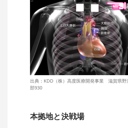
出典：KDD（株）高度医療開発事業 滋賀県野
部930
本拠地と決戦場