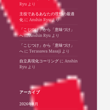
Ryu
より
主役であるあなたの理想の最適
化
に
Anshin Ryu
より
「こじつけ」から「意味づけ」
へ
に
Anshin Ryu
より
「こじつけ」から「意味づけ」
へ
に
Terasawa Masaji
より
自立具現化コーリング
に
Anshin
Ryu
より
アーカイブ
2026年8月