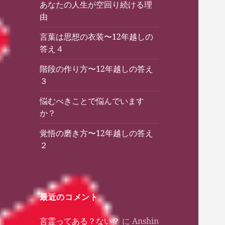
あなたの人生が空回り続ける理
由
言葉は思想の衣装〜12年越しの
答え４
階段の作り方〜12年越しの答え
３
悩むべきことで悩んでいます
か？
覚悟の磨き方〜12年越しの答え
２
最近のコメント
言霊ってある？ない？
に
Anshin