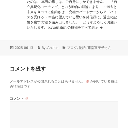
たのは、 本当の癒しは、ご自身にしかできません。 「自
立具現化コーチング」という独自の理論により、 ・過去と
未来を今ココに集約させ ・究極のパートナーからアドバイ
スを受ける ・本当に望んでいる思いを発信源に、過去の記
憶を癒す 方法を編み出しました。 どうぞよろしくお願い
いたします。
RyuAnshin の投稿をすべて表示
投
作
カ
2025-06-13
RyuAnshin
ブログ
,
物語
,
藤堂富美子さん
稿
成
テ
日:
者
ゴ
リ
コメントを残す
ー
メールアドレスが公開されることはありません。
※
が付いている欄は
必須項目です
コメント
※