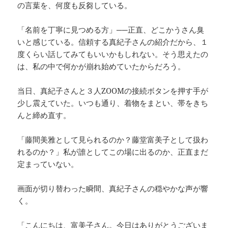
の言葉を、何度も反芻している。
「名前を丁寧に見つめる方」──正直、どこかうさん臭
いと感じている。信頼する真紀子さんの紹介だから、１
度くらい話してみてもいいかもしれない。そう思えたの
は、私の中で何かが崩れ始めていたからだろう。
当日、真紀子さんと３人ZOOMの接続ボタンを押す手が
少し震えていた。いつも通り、着物をまとい、帯をきち
んと締め直す。
「藤間美雅として見られるのか？藤堂富美子として扱わ
れるのか？」私が誰としてこの場に出るのか、正直まだ
定まっていない。
画面が切り替わった瞬間、真紀子さんの穏やかな声が響
く。
「こんにちは、富美子さん。今日はありがとうございま