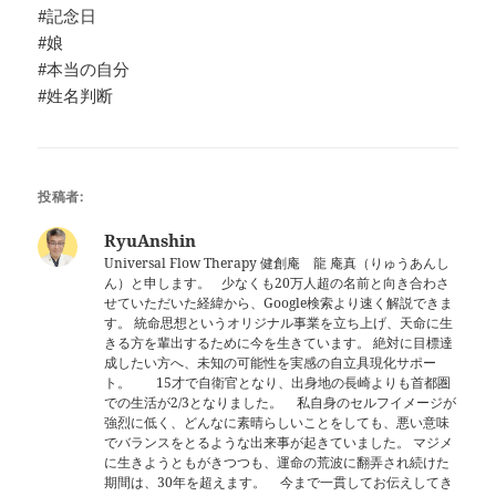
#記念日
#娘
#本当の自分
#姓名判断
投稿者:
RyuAnshin
Universal Flow Therapy 健創庵 龍 庵真（りゅうあんし
ん）と申します。 少なくも20万人超の名前と向き合わさ
せていただいた経緯から、Google検索より速く解説できま
す。 統命思想というオリジナル事業を立ち上げ、天命に生
きる方を輩出するために今を生きています。 絶対に目標達
成したい方へ、未知の可能性を実感の自立具現化サポー
ト。 15才で自衛官となり、出身地の長崎よりも首都圏
での生活が2/3となりました。 私自身のセルフイメージが
強烈に低く、どんなに素晴らしいことをしても、悪い意味
でバランスをとるような出来事が起きていました。 マジメ
に生きようともがきつつも、運命の荒波に翻弄され続けた
期間は、30年を超えます。 今まで一貫してお伝えしてき