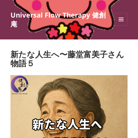
Universal Flow Therapy 健創
庵
メニュ
ーとウ
ィジェ
ット
新たな人生へ〜藤堂富美子さん
物語５